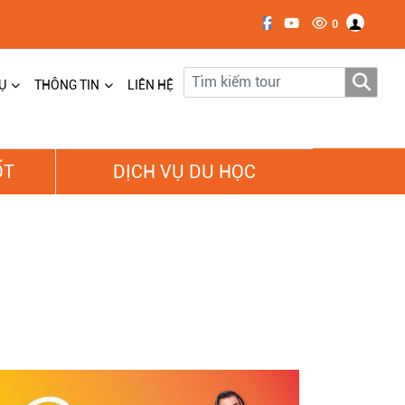
0
Ụ
THÔNG TIN
LIÊN HỆ
ỐT
DỊCH VỤ DU HỌC