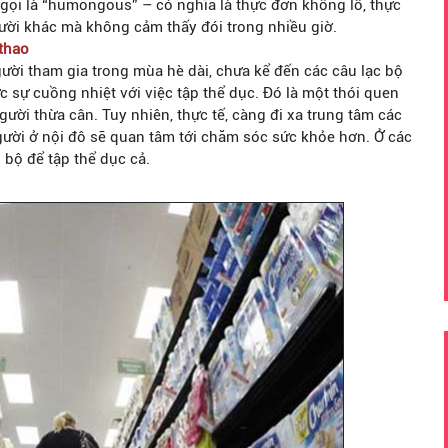
gọi là “humongous” – có nghĩa là thực đơn khổng lồ, thực
ười khác mà không cảm thấy đói trong nhiều giờ.
 thao
ười tham gia trong mùa hè dài, chưa kể đến các câu lạc bộ
 sự cuồng nhiệt với việc tập thể dục. Đó là một thói quen
gười thừa cân. Tuy nhiên, thực tế, càng đi xa trung tâm các
người ở nội đô sẽ quan tâm tới chăm sóc sức khỏe hơn. Ở các
 bộ để tập thể dục cả.