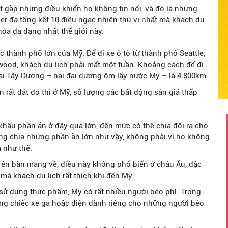
 gặp những điều khiến họ không tin nổi, và đó là những
r đã tổng kết 10 điều ngạc nhiên thú vị nhất mà khách du
óa đa dạng nhất thế giới này.
 thành phố lớn của Mỹ. Để đi xe ô tô từ thành phố Seattle,
wood, khách du lịch phải mất một tuần. Khoảng cách để đi
ại Tây Dương – hai đại dương ôm lấy nước Mỹ – là 4.800km.
n rất đắt đỏ thì ở Mỹ, số lượng các bất động sản giá thấp
hẩu phần ăn ở đây quá lớn, đến mức có thể chia đôi ra cho
ng chia những phần ăn lớn như vậy, không phải vì họ không
 như thế.
rên bàn mang về, điều này không phổ biến ở châu Âu, đặc
 mà khách du lịch rất thích khi đến Mỹ.
h sử dụng thực phẩm, Mỹ có rất nhiều người béo phì. Trong
ững chiếc xe ga hoặc điện dành riêng cho những người béo