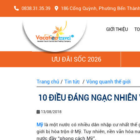
0838.31.35.39
186 Cống Quỳnh, Phường Bến Thàn
GIỚI THIỆU
TO
ƯU ĐÃI SỐC 2026
Trang chủ
/
Tin tức
/
Vòng quanh thế giới
10 ĐIỀU ĐÁNG NGẠC NHIÊN
13/08/2018
Mỹ
là một nước có nhiều dân nhập cư nhất thế gi
giới bị hòa trộn ở Mỹ. Tuy nhiên, nền văn hóa 
nước đầy “phong cách Mỹ”.