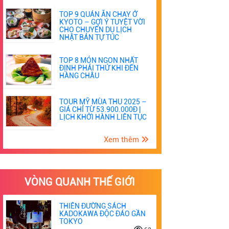
TOP 9 QUÁN ĂN CHAY Ở
KYOTO – GỢI Ý TUYỆT VỜI
CHO CHUYẾN DU LỊCH
NHẬT BẢN TỰ TÚC
TOP 8 MÓN NGON NHẤT
ĐỊNH PHẢI THỬ KHI ĐẾN
HÀNG CHÂU
TOUR MỸ MÙA THU 2025 –
GIÁ CHỈ TỪ 53.900.000Đ |
LỊCH KHỞI HÀNH LIÊN TỤC
Xem thêm
VÒNG QUANH THẾ GIỚI
THIÊN ĐƯỜNG SÁCH
KADOKAWA ĐỘC ĐÁO GẦN
TOKYO