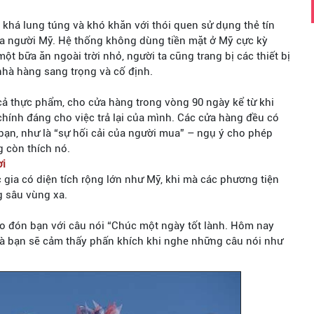
 khá lung túng và khó khăn với thói quen sử dụng thẻ tín
của người Mỹ. Hệ thống không dùng tiền mặt ở Mỹ cực kỳ
ột bữa ăn ngoài trời nhỏ, người ta cũng trang bị các thiết bị
nhà hàng sang trọng và cố định.
 cả thực phẩm, cho cửa hàng trong vòng 90 ngày kể từ khi
hính đáng cho việc trả lại của mình. Các cửa hàng đều có
bạn, như là “sự hối cải của người mua” – ngụ ý cho phép
 còn thích nó.
ơi
 gia có diện tích rộng lớn như Mỹ, khi mà các phương tiện
g sâu vùng xa.
ào đón bạn với câu nói “Chúc một ngày tốt lành. Hôm nay
à bạn sẽ cảm thấy phấn khích khi nghe những câu nói như