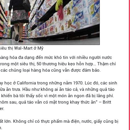
iêu thị Wal-Mart ở Mỹ
g hàng hóa đa dạng đến mức khó tin với nhiều người nước
trong một siêu thị, 50 thương hiệu kẹo hỗn hợp… Thậm chí
ng các chủng loại hàng hóa cũng vẫn được đảm bảo.
dạy học ở California trong những năm 1970. Lúc đó, các sinh
a ăn trưa. Hầu như không ai ăn táo cả, và những quả táo
 khiến bà tôi thấy sốc vì một món ăn ngon đã bị lãng phí.
hôm sau, quả táo vẫn có mặt trong khay thức ăn” – Britt
er.
ất lớn. Không chỉ có thực phẩm mà điện, nước, giấy cũng bị
m.