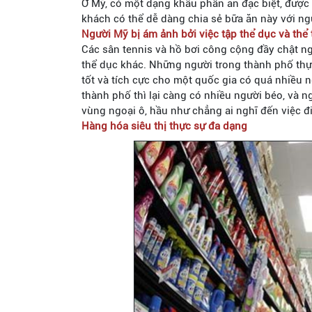
Ở Mỹ, có một dạng khẩu phần ăn đặc biệt, được 
khách có thể dễ dàng chia sẻ bữa ăn này với ng
Người Mỹ bị ám ảnh bởi việc tập thể dục và thể
Các sân tennis và hồ bơi công cộng đầy chật ng
thể dục khác. Những người trong thành phố thực
tốt và tích cực cho một quốc gia có quá nhiều n
thành phố thì lại càng có nhiều người béo, và 
vùng ngoại ô, hầu như chẳng ai nghĩ đến việc đi
Hàng hóa siêu thị thực sự đa dạng