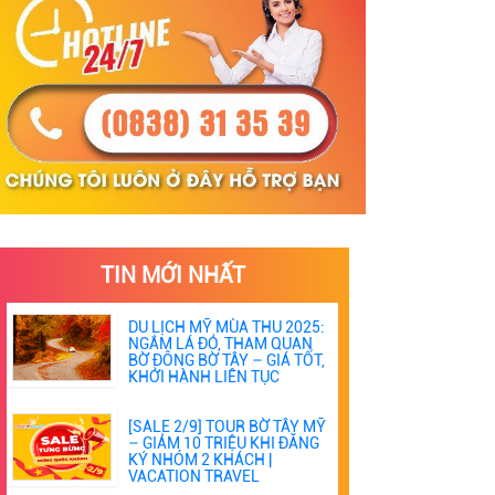
TIN MỚI NHẤT
DU LỊCH MỸ MÙA THU 2025:
NGẮM LÁ ĐỎ, THAM QUAN
BỜ ĐÔNG BỜ TÂY – GIÁ TỐT,
KHỞI HÀNH LIÊN TỤC
[SALE 2/9] TOUR BỜ TÂY MỸ
– GIẢM 10 TRIỆU KHI ĐĂNG
KÝ NHÓM 2 KHÁCH |
VACATION TRAVEL