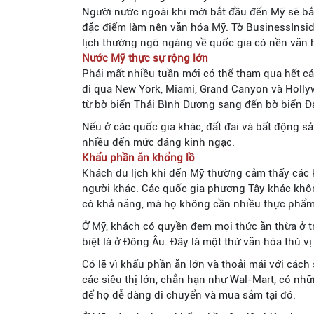
Người nước ngoài khi mới bắt đầu đến Mỹ sẽ bắt
đặc điểm làm nên văn hóa Mỹ. Tờ BusinessInside
lịch thường ngỡ ngàng về quốc gia có nền văn h
Nước Mỹ thực sự rộng lớn
Phải mất nhiều tuần mới có thể tham qua hết các
đi qua New York, Miami, Grand Canyon và Holly
từ bờ biển Thái Bình Dương sang đến bờ biển Đ
Nếu ở các quốc gia khác, đất đai và bất động sả
nhiều đến mức đáng kinh ngạc.
Khẩu phần ăn khổng lồ
Khách du lịch khi đến Mỹ thường cảm thấy các k
người khác. Các quốc gia phương Tây khác khô
có khả năng, mà họ không cần nhiều thực phẩm
Ở Mỹ, khách có quyền đem mọi thức ăn thừa ở t
biệt là ở Đông Âu. Đây là một thứ văn hóa thú vị
Có lẽ vì khẩu phần ăn lớn và thoải mái với các
các siêu thị lớn, chẳn hạn như Wal-Mart, có nh
để họ dễ dàng di chuyển và mua sắm tại đó.