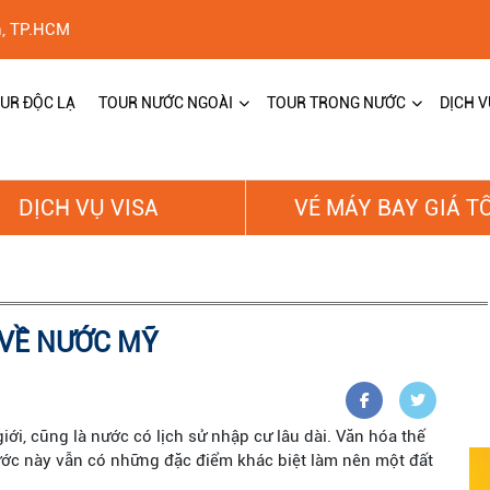
h, TP.HCM
UR ĐỘC LẠ
TOUR NƯỚC NGOÀI
TOUR TRONG NƯỚC
DỊCH V
DỊCH VỤ VISA
VÉ MÁY BAY GIÁ T
 VỀ NƯỚC MỸ
ới, cũng là nước có lịch sử nhập cư lâu dài. Văn hóa thế
nước này vẫn có những đặc điểm khác biệt làm nên một đất