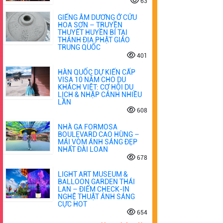
63
GIẾNG ÂM DƯƠNG Ở CỬU
HOA SƠN – TRUYỀN
THUYẾT HUYỀN BÍ TẠI
THÁNH ĐỊA PHẬT GIÁO
TRUNG QUỐC
401
HÀN QUỐC DỰ KIẾN CẤP
VISA 10 NĂM CHO DU
KHÁCH VIỆT: CƠ HỘI DU
LỊCH & NHẬP CẢNH NHIỀU
LẦN
608
NHÀ GA FORMOSA
BOULEVARD CAO HÙNG –
MÁI VÒM ÁNH SÁNG ĐẸP
NHẤT ĐÀI LOAN
678
LIGHT ART MUSEUM &
BALLOON GARDEN THÁI
LAN – ĐIỂM CHECK-IN
NGHỆ THUẬT ÁNH SÁNG
CỰC HOT
654