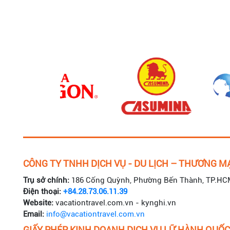
CÔNG TY TNHH DỊCH VỤ - DU LỊCH – THƯƠNG MẠ
Trụ sở chính:
186 Cống Quỳnh, Phường Bến Thành, TP.HC
Điện thoại:
+84.28.73.06.11.39
Website:
vacationtravel.com.vn - kynghi.vn
Email:
info@vacationtravel.com.vn
GIẤY PHÉP KINH DOANH DỊCH VỤ LỮ HÀNH QUỐC