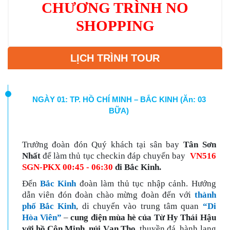
CHƯƠNG TRÌNH NO
SHOPPING
LỊCH TRÌNH TOUR
NGÀY 01: TP. HỒ CHÍ MINH – BẮC KINH (Ăn: 03
BỮA)
Trưởng đoàn đón Quý khách tại sân bay
Tân Sơn
Nhất
để làm thủ tục checkin đáp chuyến bay
VN516
SGN-PKX 00:45 - 06:30
đi
Bắc Kinh.
Đến
Bắc Kinh
đoàn làm thủ tục nhập cảnh. Hướng
dẫn viên đón đoàn chào mừng đoàn đến với
thành
phố Bắc Kinh
, di chuyển vào trung tâm quan
“Di
Hòa Viên”
–
cung điện mùa hè của Từ Hy Thái Hậu
với hồ Côn Minh, núi Vạn Thọ,
thuyền đá, hành lang