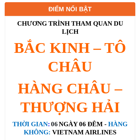
ĐIỂM NỔI BẬT
CHƯƠNG TRÌNH THAM QUAN DU
LỊCH
BẮC KINH – TÔ
CHÂU
HÀNG CHÂU –
THƯỢNG HẢI
THỜI GIAN
:
0
6
NGÀY 0
6
ĐÊM -
HÀNG
KHÔNG:
VIETNAM AIRLINES