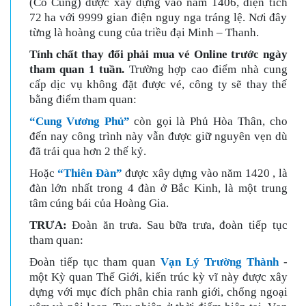
(Cố Cung) được xây dựng vào năm 1406, diện tích
72 ha với 9999 gian điện nguy nga tráng lệ. Nơi đây
từng là hoàng cung của triều đại Minh – Thanh.
Tính chất thay đổi phải mua vé Online trước ngày
tham quan 1 tuần.
Trường hợp cao điểm nhà cung
cấp dịc vụ không đặt được vé, công ty sẽ thay thế
bằng điểm tham quan:
“Cung Vương Phủ”
còn gọi là Phủ Hòa Thân, cho
đến nay công trình này vẫn được giữ nguyên vẹn dù
đã trải qua hơn 2 thế kỷ.
Hoặc
“Thiên Đàn”
được xây dựng vào năm 1420 , là
đàn lớn nhất trong 4 đàn ở Bắc Kinh, là một trung
tâm cúng bái của Hoàng Gia.
TRƯA:
Đoàn ăn trưa. Sau bữa trưa, đoàn tiếp tục
tham quan:
Đoàn tiếp tục tham quan
Vạn Lý Trường Thành
-
một Kỳ quan Thế Giới, kiến trúc kỳ vĩ này được xây
dựng với mục đích phân chia ranh giới, chống ngoại