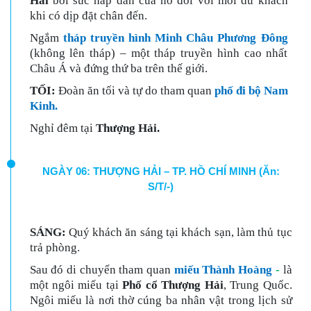
Hải
bởi sức hấp dẫn của nó đối với mỗi du khách
khi có dịp đặt chân đến.
Ngắm
tháp truyền hình Minh Châu Phương Đông
(không lên tháp) – một tháp truyền hình cao nhất
Châu Á và đứng thứ ba trên thế giới.
TỐI:
Đoàn ăn tối và tự do tham quan
phố đi bộ Nam
Kinh.
Nghỉ đêm tại
Thượng Hải.
NGÀY 06: THƯỢNG HẢI – TP. HỒ CHÍ MINH (Ăn:
S/T/-)
SÁNG:
Quý khách ăn sáng tại khách sạn, làm thủ tục
trả phòng.
Sau đó di chuyển tham quan
miế
u
Thành Hoàng
-
là
một ngôi miếu tại
Phố cổ Thượng Hải
, Trung Quốc.
Ngôi miếu là nơi thờ cúng ba nhân vật trong lịch sử