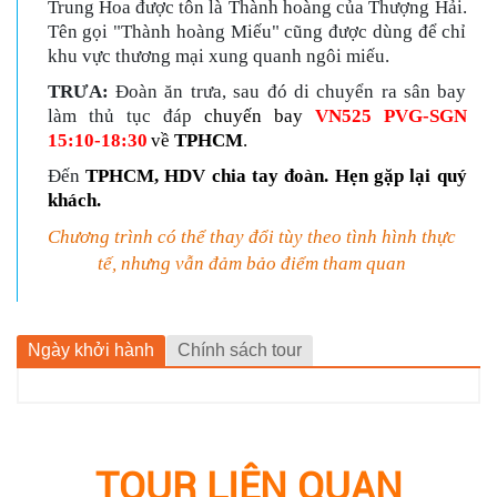
Trung Hoa được tôn là Thành hoàng của Thượng H
ả
i.
Tên gọi "Thành hoàng Miếu" cũng được dùng để chỉ
khu vực thương mại xung quanh ngôi miếu.
TRƯA:
Đoàn ăn trưa, sau đó di chuyển ra sân bay
làm thủ tục đáp
chuyến bay
VN525 PVG-SGN
15:10
-
18
:
30
về
TPHCM
.
Đến
TPHCM,
HDV chia tay đoàn. Hẹn gặp lại quý
khách.
Chư
ơ
ng trình có thể thay đổi tùy theo tình hình thực
tế, nhưng vẫn đảm bảo điểm tham quan
Ngày khởi hành
Chính sách tour
TOUR LIÊN QUAN