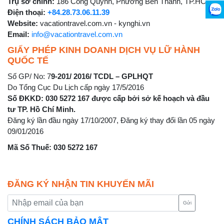
Trụ sở chính:
186 Cống Quỳnh, Phường Bến Thành, TP.HCM
Điện thoại:
+84.28.73.06.11.39
Website:
vacationtravel.com.vn - kynghi.vn
Email:
info@vacationtravel.com.vn
GIẤY PHÉP KINH DOANH DỊCH VỤ LỮ HÀNH
QUỐC TẾ
Số GP/ No: 7
9-201/ 2016/ TCDL – GPLHQT
Do Tổng Cục Du Lịch cấp ngày 17/5/2016
Số ĐKKD: 030 5272 167 được cấp bởi sở kế hoạch và đầu
tư TP. Hồ Chí Minh.
Đăng ký lần đầu ngày 17/10/2007, Đăng ký thay đổi lần 05 ngày
09/01/2016
Mã Số Thuế: 030 5272 167
ĐĂNG KÝ NHẬN TIN KHUYẾN MÃI
Gửi
CHÍNH SÁCH BẢO MẬT