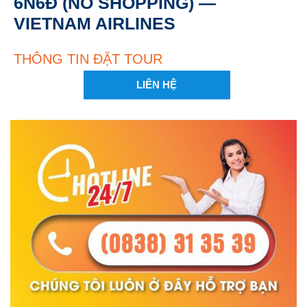
6N6Đ (NO SHOPPING) —
VIETNAM AIRLINES
THÔNG TIN ĐẶT TOUR