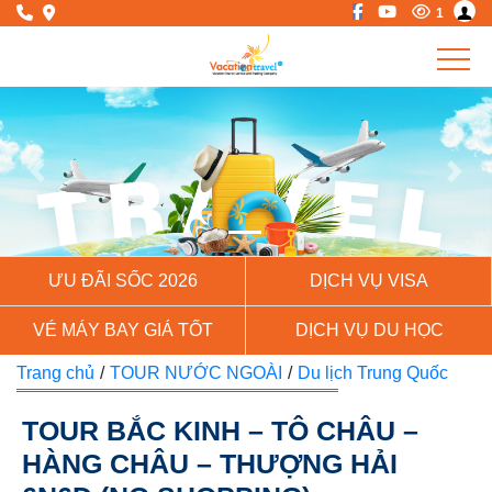
1
Previous
Next
ƯU ĐÃI SỐC 2026
DỊCH VỤ VISA
VÉ MÁY BAY GIÁ TỐT
DỊCH VỤ DU HỌC
Trang chủ
/
TOUR NƯỚC NGOÀI
/
Du lịch Trung Quốc
TOUR BẮC KINH – TÔ CHÂU –
HÀNG CHÂU – THƯỢNG HẢI