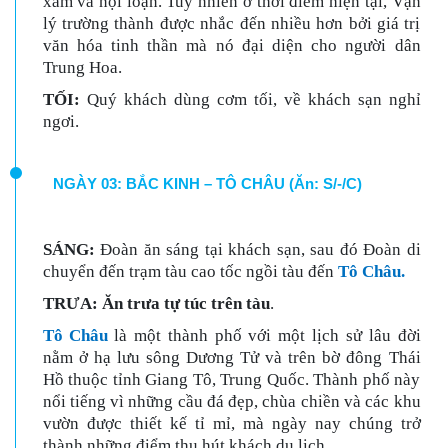
xâm và nội loạn. Tuy nhiên ở thời điểm hiện tại, Vạn
lý trường thành được nhắc đến nhiều hơn bởi giá trị
văn hóa tinh thần mà nó đại diện cho người dân
Trung Hoa.
TỐI:
Quý khách dùng cơm tối, về khách sạn nghỉ
ngơi.
NGÀY 03: BẮC KINH – TÔ CHÂU (Ăn: S/-/C)
SÁNG:
Đoàn ăn sáng tại khách sạn, sau đó Đoàn di
chuyển đến trạm tàu cao tốc ngồi tàu đến
Tô Châu.
TRƯA: Ăn trưa tự túc trên tàu
.
Tô Châu
là một thành phố với một lịch sử lâu đời
nằm ở hạ lưu sông Dương Tử và trên bờ đông Thái
Hồ thuộc tỉnh Giang Tô, Trung Quốc. Thành phố này
nổi tiếng vì những cầu đá đẹp, chùa chiền và các khu
vườn được thiết kế tỉ mỉ, mà ngày nay chúng trở
thành những điểm thu hút khách du lịch.