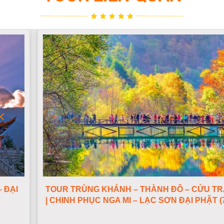
TOUR TRÙNG KHÁNH – THÀNH ĐÔ – CỬU TRẠI CÂU
| CHINH PHỤC NGA MI – LẠC SƠN ĐẠI PHẬT (7N7Đ)