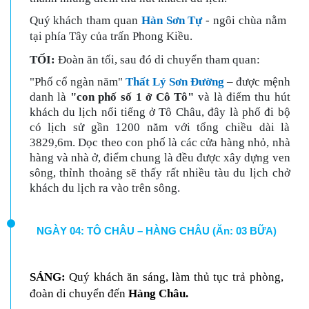
Quý khách tham quan
Hàn Sơn Tự
- ngôi chùa nằm
tại phía Tây của trấn Phong Kiều.
TỐI:
Đoàn ăn tối, sau đó di chuyển tham quan:
"Phố cổ ngàn năm"
Thất Lý Sơn Đường
– được mệnh
danh là
"con phố số 1 ở Cô Tô"
và là điểm thu hút
khách du lịch nổi tiếng ở Tô Châu, đây là phố đi bộ
có lịch sử gần 1200 năm với tổng chiều dài là
3829,6m. Dọc theo con phố là các cửa hàng nhỏ, nhà
hàng và nhà ở, điểm chung là đều được xây dựng ven
sông, thỉnh thoảng sẽ thấy rất nhiều tàu du lịch chở
khách du lịch ra vào trên sông.
NGÀY 04: TÔ CHÂU – HÀNG CHÂU (Ăn: 03 BỮA)
SÁNG:
Quý khách ăn sáng
, làm thủ tục trả phòng
,
đoàn di chuyển đến
Hàng
Châu.