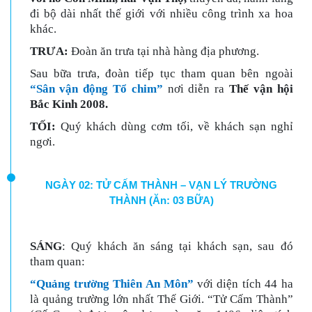
đi bộ dài nhất thế giới với nhiều công trình xa hoa
khác.
TRƯA:
Đoàn ăn trưa tại nhà hàng địa phương.
Sau bữa trưa, đoàn tiếp tục tham quan bên ngoài
“Sân vận động Tổ chim”
nơi diễn ra
Thế vận hội
Bắc Kinh 2008.
TỐI:
Quý khách dùng cơm tối, về khách sạn nghỉ
ngơi.
NGÀY 02: TỬ CẤM THÀNH – VẠN LÝ TRƯỜNG
THÀNH (Ăn: 03 BỮA)
SÁNG
: Quý khách ăn sáng tại khách sạn, sau đó
tham quan:
“Quảng trường Thiên An Môn”
với diện tích 44 ha
là quảng trường lớn nhất Thế Giới. “Tử Cấm Thành”