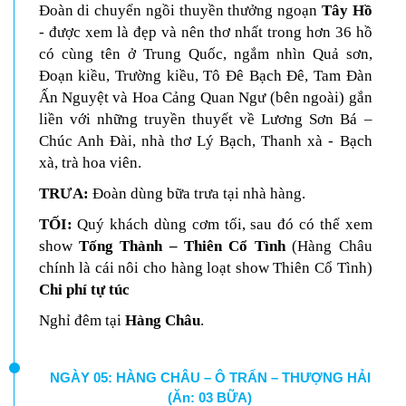
Đoàn
di chuyển
ngồi thuyền thưởng ngoạn
Tây Hồ
- được xem là đẹp và nên thơ nhất trong hơn 36 hồ
có cùng tên ở Trung Quốc, ngắm nhìn Quả sơn,
Đoạn kiều, Trường kiều, Tô Đê Bạch Đê, Tam Đàn
Ấn Nguyệt và Hoa Cảng Quan Ngư (bên ngoài) gắn
liền với những truyền thuyết về Lương Sơn Bá –
Chúc Anh Đài, nhà thơ Lý Bạch, Thanh xà - Bạch
xà, trà hoa viên.
TRƯA:
Đoàn dùng bữa trưa tại nhà hàng.
TỐI:
Quý khách dùng cơm tối, sau đó có thể xem
show
Tống Thành – Thiên Cổ Tình
(Hàng Châu
chính là cái nôi cho hàng loạt show Thiên Cổ Tình)
Chi phí tự túc
Nghỉ đêm tại
Hàng Châu
.
NGÀY 05: HÀNG CHÂU – Ô TRẤN – THƯỢNG HẢI
(Ăn: 03 BỮA)