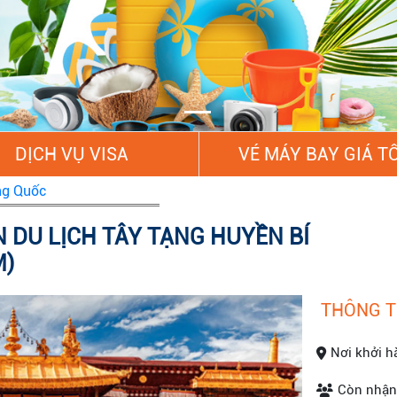
DỊCH VỤ VISA
VÉ MÁY BAY GIÁ T
ng Quốc
DU LỊCH TÂY TẠNG HUYỀN BÍ
M)
THÔNG T
Nơi khởi h
Còn nhận