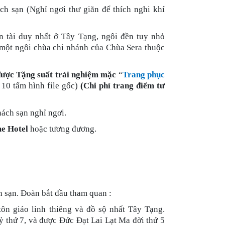
ch sạn (Nghỉ ngơi thư giãn để thích nghi khí
:
n tài duy nhất ở Tây Tạng, ngôi đền tuy nhỏ
 một ngôi chùa chi nhánh của Chùa Sera thuộc
ược Tặng suất trải nghiệm mặc
“
Trang phục
 10 tấm hình file gốc)
(Chi phí trang điểm tư
ách sạn nghỉ ngơi.
e Hotel
hoặc tương đương.
h sạn. Đoàn bắt đầu tham quan :
 tôn giáo linh thiêng và đồ sộ nhất Tây Tạng.
ỷ thứ 7, và được Đức Đạt Lai Lạt Ma đời thứ 5