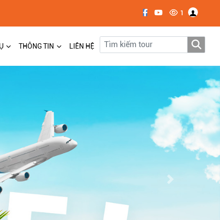
1
Ụ
THÔNG TIN
LIÊN HỆ
Next