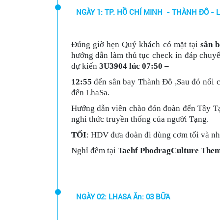
NGÀY 1: TP. HỒ CHÍ MINH - THÀNH ĐÔ - L
Đúng giờ hẹn
Quý khách có mặt tại
sân 
hướng dẫn làm thủ tục check in đáp chuy
dự kiến
3U3904 lúc 07:50 –
12:55
đến sân bay Thành Đô ,Sau đó nối 
đến LhaSa.
Hướng dẫn viên chào đón đoàn đến Tây T
nghi thức truyền thống của người Tạng.
TỐI
: HDV đưa đoàn đi dùng cơm tối và nh
Nghỉ đêm tại
Taehf PhodragCulture Them
NGÀY 02: LHASA Ăn: 03 BỮA