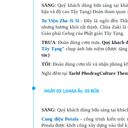
SÁNG
: Quý khách dùng bữa sáng tại khá
hậu và độ cao Tây Tạng) Đoàn tham quan 
Tu Viện Zha Ji Si
- Đây là ngôi đền Thầ
nhưng hương khói rất thịnh. Chùa Zaki là
Giáo phái Gelug của Phật giáo Tây Tạng.
TRƯA
: Đoàn dùng cơm trưa,
Quý khách đ
Tây Tạng
” chụp ảnh lưu niệm (được tặng
túc)
TỐI
: Đoàn dùng cơm tối và nhận phòng kh
Nghỉ đêm tại
Taehf PhodragCulture Them
NGÀY 03: LHASA Ăn: 03 BỮA
SÁNG
: Quý khách dùng bữa sáng tại khác
Cung điện Potala
-
công trình kiến trúc
Potala được khởi công xây dựng vào thế k