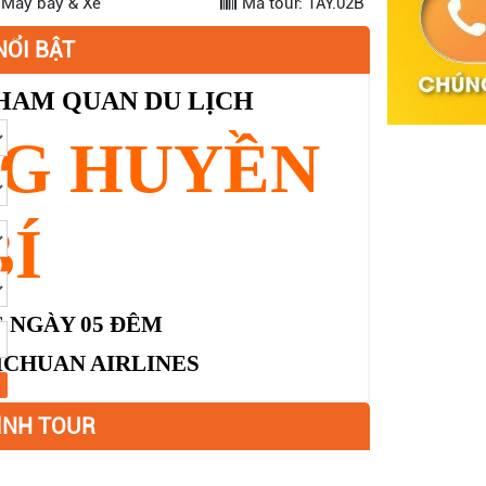
 Máy bay & Xe
Mã tour: TAY.02B
NỔI BẬT
HAM QUAN DU LỊCH
NG HUYỀN
BÍ
6
NGÀY 05 ĐÊM
ICHUAN AIRLINES
ÌNH TOUR