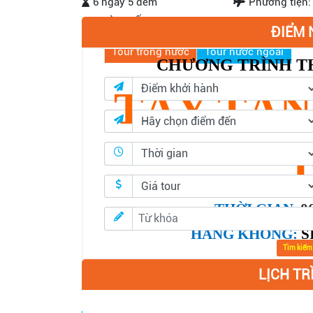
6 ngày 5 đêm
Phương tiện:
TÌM KIẾM
ĐIỂM 
Tour trong nước
Tour nước ngoài
CHƯƠNG TRÌNH T
TÂY TẠ
THỜI GIAN
:
0
HÀNG KHÔNG:
S
Tìm kiếm
LỊCH TR