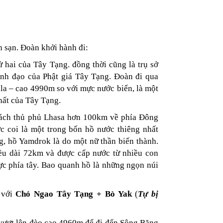
 sạn. Đoàn khởi hành đi:
ử hai của Tây Tạng. đồng thời cũng là trụ sở
nh đạo của Phật giá Tây Tạng. Đoàn đi qua
a – cao 4990m so với mực nước biển, là một
ất của Tây Tạng.
ách thủ phủ Lhasa hơn 100km về phía Đông
 coi là một trong bốn hồ nước thiêng nhất
g, hồ Yamdrok là do một nữ thần biến thành.
ều dài 72km và được cấp nước từ nhiều con
ực phía tây. Bao quanh hồ là những ngọn núi
 với
Chó Ngao Tây Tạng + Bò Yak
(
Tự bị
 vượt lên đèo cao 4960m để đi đến Sông Băng