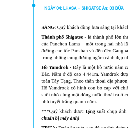
NGÀY 04: LHASA – SHIGATSE Ăn: 03 BỮA
SÁNG
: Quý khách dùng bữa sáng tại khách
Thành phố Shigatse
-
là thành phố lớn th
của Panchen Lama – một trong hai nhà lã
đường cao tốc Panshan và đến đèo Gangbal
trong những cung đường ngắm cảnh đẹp nh
Hồ Yamdrok -
Đây là một hồ nước nằm c
Bắc. Nằm ở độ cao 4.441m, Yamdrok được
toàn Tây Tạng.
Theo thần thoại địa phươn
Hồ Yamdrock có hình con bọ cạp với chi
suối nhỏ cùng một dòng nước thoát ra ở c
phủ tuyết trắng quanh năm.
***Quý khách được
tặng
suất chụp ảnh
chuẩn bị máy ảnh)
TRƯA:
Đoàn ăn trưa, sau đó xe đưa đoàn