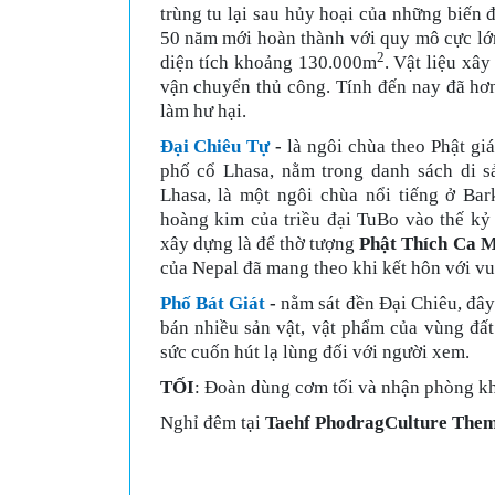
trùng tu lại sau hủy hoại của những biến đ
50 năm mới hoàn thành với quy mô cực lớ
2
diện tích khoảng 130.000m
. Vật liệu xâ
vận chuyển thủ công. Tính đến nay đã hơn
làm hư hại.
Đại Chiêu Tự
-
là ngôi chùa theo Phật gi
phố cổ Lhasa, nằm trong danh sách di 
Lhasa, là một ngôi chùa nổi tiếng ở Bar
hoàng kim của triều đại TuBo vào thế kỷ 
xây dựng là để thờ tượng
Phật Thích Ca 
của Nepal đã mang theo khi kết hôn với 
Phố Bát Giát
-
nằm sát đền Đại Chiêu, đây
bán nhiều sản vật, vật phẩm của vùng đất
sức cuốn hút lạ lùng đối với người xem.
TỐI
: Đoàn dùng cơm tối và nhận phòng kh
Nghỉ đêm tại
Taehf PhodragCulture Them