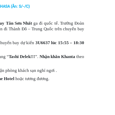
HASA (Ăn: S/-/C)
bay Tân Sơn Nhất
ga đi quốc tế. Trưởng Đoàn
ến đi Thành Đô – Trung Quốc trên chuyến bay
chuyến bay dự kiến
3U6637 lúc 15:55 – 18:30
ạng “
Tashi Delek!!!
”.
Nhận khăn Khanta
theo
ận phòng khách sạn nghỉ ngơi .
e Hotel
hoặc tương đương.