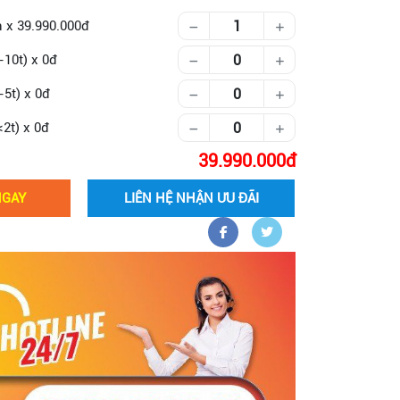
Số lượng khách
n
x
39.990.000
-10t)
x
0
-5t)
x
0
<2t)
x
0
g
39.990.000