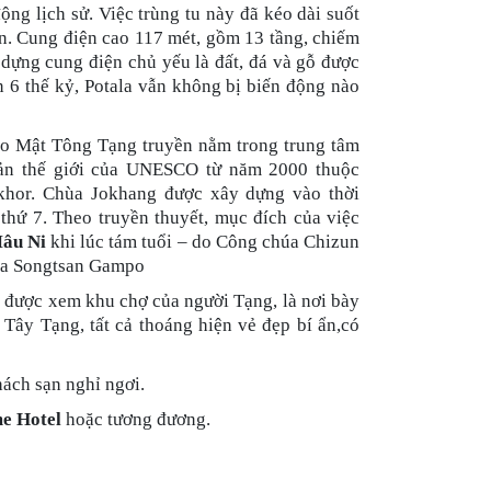
ộng lịch sử. Việc trùng tu này đã kéo dài suốt
n. Cung điện cao 117 mét, gồm 13 tầng, chiếm
y dựng cung điện chủ yếu là đất, đá và gỗ được
 6 thế kỷ, Potala vẫn không bị biến động nào
áo Mật Tông Tạng truyền nằm trong trung tâm
sản thế giới của UNESCO từ năm 2000 thuộc
khor.
Chùa Jokhang được xây dựng vào thời
thứ 7. Theo truyền thuyết, mục đích của việc
Mâu Ni
khi lúc tám tuổi – do Công chúa Chizun
vua Songtsan Gampo
 được xem khu chợ của người Tạng, là nơi bày
 Tây Tạng, tất cả thoáng hiện vẻ đẹp bí ẩn,có
ách sạn nghỉ ngơi.
e Hotel
hoặc tương đương.