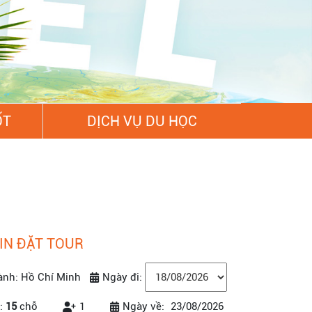
ỐT
DỊCH VỤ DU HỌC
IN ĐẶT TOUR
ành: Hồ Chí Minh
Ngày đi:
:
15
chỗ
1
Ngày về:
23/08/2026