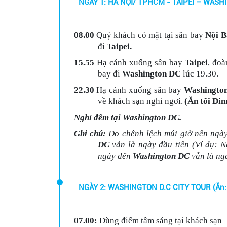
NGÀY 1: HÀ NỘI/ TPHCM - TAIPEI – WASH
08.00
Quý khách có mặt tại sân bay
Nội B
đi
Taipei.
15.55
Hạ cánh xuống sân bay
Taipei
, đoà
bay đi
Washington DC
lúc 19.30.
22.30
Hạ cánh xuống sân bay
Washington
về khách sạn nghỉ ngơi.
(Ăn tối Din
Nghỉ đêm tại Washington DC.
Ghi chú:
Do chênh lệch múi giờ nên ngà
DC
vẫn là ngày đầu tiên (Ví dụ: N
ngày đến
Washington DC
vẫn là ngà
NGÀY 2: WASHING
07.00
:
Dùng điểm tâm sáng tại khách sạn