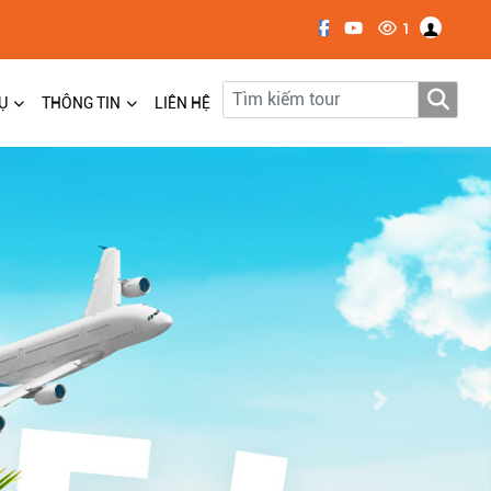
1
Ụ
THÔNG TIN
LIÊN HỆ
Next