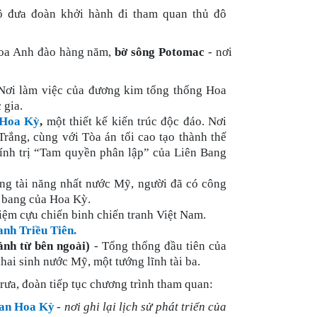
ô đưa đoàn khởi hành đi tham quan thủ đô
 hoa Anh đào hàng năm,
bờ sông Potomac
- nơi
Nơi làm việc của đương kim tổng thống Hoa
 gia.
n Hoa Kỳ
,
một thiết kế kiến trúc độc đáo. Nơi
Trắng, cùng với Tòa án tối cao tạo thành thế
hính trị “Tam quyền phân lập” của Liên Bang
g tài năng nhất nước Mỹ, người đã có công
 bang của Hoa Kỳ.
iệm cựu chiến binh chiến tranh Việt Nam.
anh Triều Tiên.
ảnh từ bên ngoài)
- Tổng thống đầu tiên của
i sinh nước Mỹ, một tướng lĩnh tài ba.
rưa, đoàn tiếp tục chương trình tham quan:
ian Hoa Kỳ
-
nơi ghi lại lịch sử phát triển của