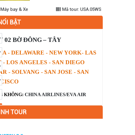
 Máy bay & Xe
Mã tour: USA.05WS
NỔI BẬT
 02 BỜ
ĐÔNG
– TÂY
IA - DELAWARE - NEW YORK-
LAS
- LOS ANGELES - SAN DIEGO
 - SOLVANG - SAN JOSE - SAN
CISCO
G KHÔNG:
CHINA AIRLINES/EVA AIR
ÌNH TOUR