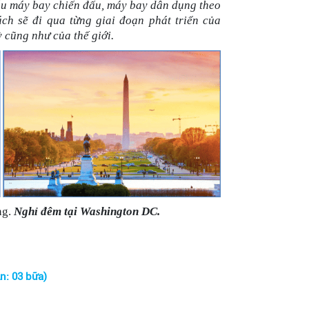
̃u máy bay chiến đấu, máy bay dân dụng theo
ách sẽ đi qua từng giai đoạn phát triển của
cũng như của thế giới.
ng.
Nghỉ đêm tại Washington DC.
WASHINGTON D.C – NEW YORK (Ăn: 03 bữa)