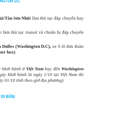
INGTON D.C
ài/Tân Sơn Nhất
làm thủ tục đáp chuyến bay
n làm thủ tục transit và chuẩn bị đáp chuyến
 Dulles (Washington D.C),
xe ô tô đưa đoàn
ner box)
y khởi hành ở
Việt Nam
bay đến
Washington
gày khởi hành là ngày 1/10 tại Việt Nam thì
y 01/10 tính theo giờ địa phương).
TON D.C CITY TOUR (Ăn: 03 BỮA)