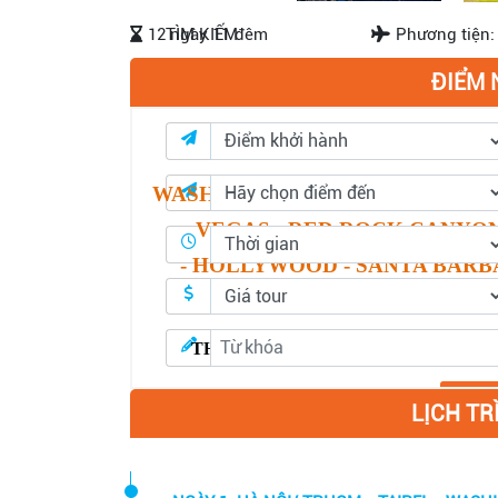
12 ngày 11 đêm
Phương tiện:
TÌM KIẾM
ĐIỂM 
Tour trong nước
Tour nước ngoài
KHÁM PHÁ HOA KỲ
WASHINGTON DC - PHILADELPH
VEGAS - RED ROCK CANYON 
-
HOLLYWOOD - SANTA BARBAR
FRAN
THỜI GIAN:
1
2
NGÀY
11
ĐÊM -
HÀN
Tìm kiếm
LỊCH TR