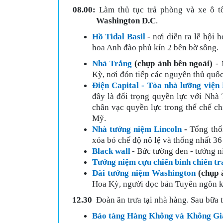
08.00
:
Làm thủ tục trả phòng và xe ô t
Washington D.C
.
Hồ Tidal Basil
- nơi diễn ra lễ hội
hoa Anh đào phủ kín 2 bên bờ sông.
Nhà Trắng
(chụp ảnh bên ngoài)
- 
Kỳ, nơi đón tiếp các nguyên thủ quốc
Điện Capital - Tòa nhà lưỡng việ
đây là đối trọng quyền lực với Nhà 
chân vạc quyền lực trong thể chế c
Mỹ.
Nhà tưởng niệm Lincoln
-
Tổng thốn
xóa bỏ chế độ nô lệ và thống nhất 36
Black wall
- Bức tường đen - tưởng n
Tưởng niệm cựu chiến binh chiến tr
Đài tưởng niệm Washington
(chụp 
Hoa Kỳ, người đọc bản Tuyên ngôn kha
12.30
Đoàn ăn trưa tại nhà hàng. Sau bữa t
Bảo tàng Hàng Không và Không G