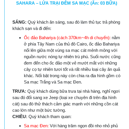
SAHARA – LỬA TRẠI ĐÊM SA MẠC (Ăn: 03 BỮA)
SÁNG:
Quý khách ăn sáng, sau đó làm thủ tục trả phòng
khách sạn và đi đến:
Ốc đảo Bahariya (cách 370km~4h di chuyển):
nằm
ở phía Tây Nam của thủ đô Cairo, ốc đảo Bahariya
nổi lên giữa một vùng sa mạc cát mênh mông với
nguồn nước nóng tự nhiên trù phú. Suối nước cũng
đem đến cho ốc đảo một vẻ mướt mắt với những
cây cọ tự nhiên tươi tốt và rất nhiều loại cây ăn quả
khác. Nổi bật trong này còn chia ra địa hình gồm có
Sa mạc Trắng và Sa mạc Đen.
TRƯA:
Quý khách dùng bữa trưa tại nhà hàng, nghỉ ngơi
sau đó đổi sang xe Jeep (loại xe chuyên đi trên địa hình
cát) sau đó thử thách cảm giác mạnh với những cồn cát
cao lớn như một bức tường.
CHIỀU:
Quý khách tham quan:
Sa mạc Đen:
Với hàng trăm ngọn đồi nho nhỏ phủ