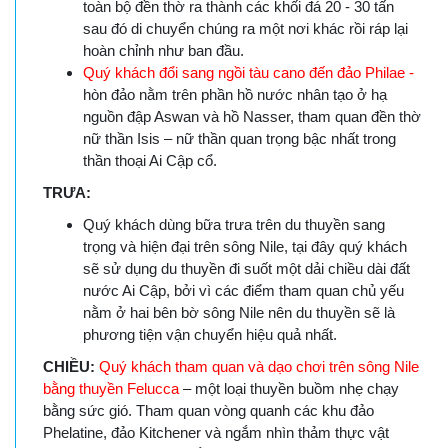
toàn bộ đền thờ ra thành các khối đá 20 - 30 tấn
sau đó di chuyển chúng ra một nơi khác rồi ráp lại
hoàn chỉnh như ban đầu.
Quý khách đổi sang ngồi tàu cano đến đảo Philae -
hòn đảo nằm trên phần hồ nước nhân tạo ở hạ
nguồn đập Aswan và hồ Nasser, tham quan đền thờ
nữ thần Isis – nữ thần quan trọng bậc nhất trong
thần thoại Ai Cập cổ.
TRƯA:
Quý khách dùng bữa trưa trên du thuyền sang
trọng và hiện đại trên sông Nile, tại đây quý khách
sẽ sử dụng du thuyền đi suốt một dải chiều dài đất
nước Ai Cập, bởi vì các điểm tham quan chủ yếu
nằm ở hai bên bờ sông Nile nên du thuyền sẽ là
phương tiện vận chuyển hiệu quả nhất.
CHIỀU:
Quý khách tham quan và dạo chơi trên sông Nile
bằng thuyền Felucca
– một loại thuyền buồm nhẹ chạy
bằng sức gió. Tham quan vòng quanh các khu đảo
Phelatine, đảo Kitchener và ngắm nhìn thảm thực vật