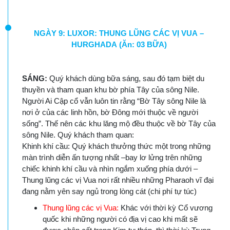
NGÀY 9: LUXOR: THUNG LŨNG CÁC VỊ VUA –
HURGHADA (Ăn: 03 BỮA)
SÁNG:
Quý khách dùng bữa sáng, sau đó tạm biệt du
thuyền và tham quan khu bờ phía Tây của sông Nile.
Người Ai Cập cổ vẫn luôn tin rằng “Bờ Tây sông Nile là
nơi ở của các linh hồn, bờ Đông mới thuộc về người
sống”. Thế nên các khu lăng mộ đều thuộc về bờ Tây của
sông Nile. Quý khách tham quan:
Khinh khí cầu: Quý khách thưởng thức một trong những
màn trình diễn ấn tượng nhất –bay lơ lửng trên những
chiếc khinh khí cầu và nhìn ngắm xuống phía dưới –
Thung lũng các vị Vua nơi rất nhiều những Pharaoh vĩ đại
đang nằm yên say ngủ trong lòng cát (chi phí tự túc)
Thung lũng các vị Vua:
Khác với thời kỳ Cổ vương
quốc khi những người có địa vị cao khi mất sẽ