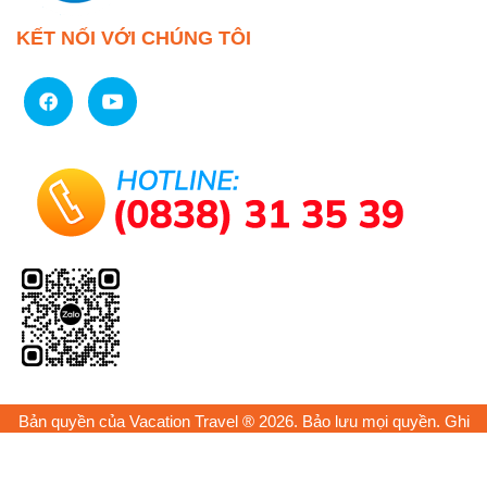
KẾT NỐI VỚI CHÚNG TÔI
Bản quyền của Vacation Travel ® 2026. Bảo lưu mọi quyền. Ghi
rõ nguồn "www.vacationtravel.com.vn" ® khi sử dụng lại thông
tin từ website này