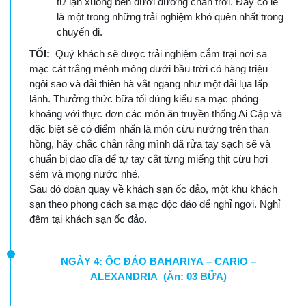
từ lặn xuống bên dưới đường chân trời. Đây có lẽ
là một trong những trải nghiệm khó quên nhất trong
chuyến đi.
TỐI:
Quý khách sẽ được trải nghiệm cắm trại nơi sa
mạc cát trắng mênh mông dưới bầu trời có hàng triệu
ngôi sao và dải thiên hà vắt ngang như một dải lụa lấp
lánh. Thưởng thức bữa tối đúng kiểu sa mạc phóng
khoáng với thực đơn các món ăn truyền thống Ai Cập và
đặc biệt sẽ có điểm nhấn là món cừu nướng trên than
hồng, hãy chắc chắn rằng mình đã rửa tay sạch sẽ và
chuẩn bị dao dĩa để tự tay cắt từng miếng thịt cừu hơi
sém và mọng nước nhé.
Sau đó đoàn quay về khách sạn ốc đảo, một khu khách
sạn theo phong cách sa mạc độc đáo để nghỉ ngơi. Nghỉ
đêm tại khách sạn ốc đảo.
NGÀY 4: ỐC ĐẢO BAHARIYA – CARIO –
ALEXANDRIA (Ăn: 03 BỮA)