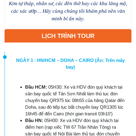
Kim tự tháp, nhân sư, các đền thờ hay các khu lăng mộ,
các xác ướp… Hãy cùng
chúng tôi khám phá nền văn
minh bí ẩn này.
LỊCH TRÌNH TOUR
NGÀY 1 : HN/HCM – DOHA – CAIRO (Ăn: Trên máy
bay)
Đầu HCM:
05H30: Xe và HDV đón quý khách tại
sân bay quốc tế Tân Sơn Nhất làm thủ tục đón
chuyến bay QR975 lúc 08h55 của hãng Qatar đến
Doha, sau đó tiếp tục bắt chuyến bay QR1305 lúc
16h45 để đến Cairo (thời gian transit 03h10’)
Đầu HN:
05H00: Xe và HDV đón quý khách tại
điểm hẹn (rạp xiếc TW 67 Trần Nhân Tông) ra
sân bay quốc tế Nội Bài làm thủ tục đón chuyến