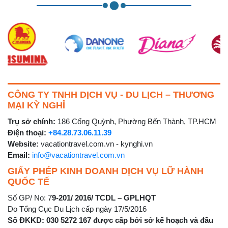
CÔNG TY TNHH DỊCH VỤ - DU LỊCH – THƯƠNG
MẠI KỲ NGHỈ
Trụ sở chính:
186 Cống Quỳnh, Phường Bến Thành, TP.HCM
Điện thoại:
+84.28.73.06.11.39
Website:
vacationtravel.com.vn - kynghi.vn
Email:
info@vacationtravel.com.vn
GIẤY PHÉP KINH DOANH DỊCH VỤ LỮ HÀNH
QUỐC TẾ
Số GP/ No: 7
9-201/ 2016/ TCDL – GPLHQT
Do Tổng Cục Du Lịch cấp ngày 17/5/2016
Số ĐKKD: 030 5272 167 được cấp bởi sở kế hoạch và đầu