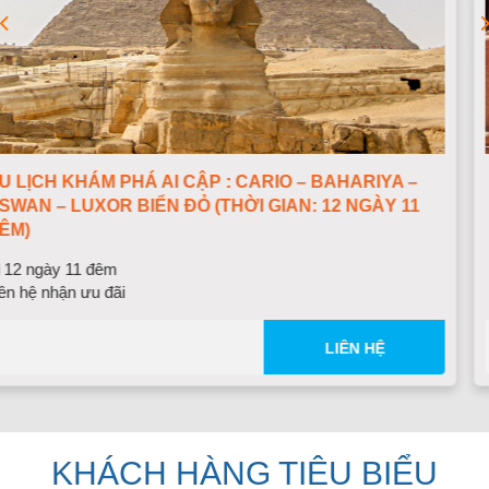
RIYA –
DU LỊCH KHÁM PHÁ AI CẬP : CARIO – BA
GÀY 11
LUXOR - BIỂN ĐỎ (THỜI GIAN: 9 NGÀY 8 Đ
9 ngày 9 đêm
Liên hệ nhận ưu đãi
 HỆ
LI
KHÁCH HÀNG TIÊU BIỂU