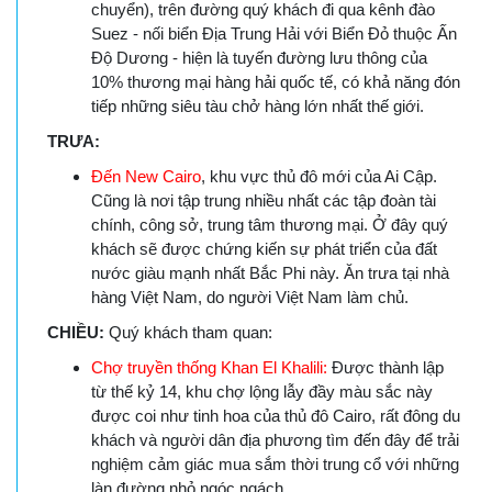
chuyển), trên đường quý khách đi qua kênh đào
Suez - nối biển Địa Trung Hải với Biển Đỏ thuộc Ấn
Độ Dương - hiện là tuyến đường lưu thông của
10% thương mại hàng hải quốc tế, có khả năng đón
tiếp những siêu tàu chở hàng lớn nhất thế giới.
TRƯA:
Đến New Cairo
, khu vực thủ đô mới của Ai Cập.
Cũng là nơi tập trung nhiều nhất các tập đoàn tài
chính, công sở, trung tâm thương mại. Ở đây quý
khách sẽ được chứng kiến sự phát triển của đất
nước giàu mạnh nhất Bắc Phi này. Ăn trưa tại nhà
hàng Việt Nam, do người Việt Nam làm chủ.
CHIỀU:
Quý khách tham quan:
Chợ truyền thống Khan El Khalili:
Được thành lập
từ thế kỷ 14, khu chợ lộng lẫy đầy màu sắc này
được coi như tinh hoa của thủ đô Cairo, rất đông du
khách và người dân địa phương tìm đến đây để trải
nghiệm cảm giác mua sắm thời trung cổ với những
làn đường nhỏ ngóc ngách…