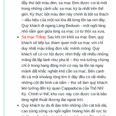
đầy thứ bột màu đen, sa mạc Đen được coi là một
trong những cảnh sắc sa mạc kỳ lạ nhất trên thế
giới. Kỳ thực bột màu đen này chính là bột sa thạch
– dấu hiệu của một núi lửa đã từng tồn tại nơi đây.
Quý khách đi ngang Làng Bedouin - một ngôi làng
nhỏ nằm gọn giữa lòng sa mạc có từ thời xa xưa.
Sa mạc Trắng:
Sau khi rời khỏi sa mạc Đen, quý
khách sẽ tiếp tục tham quan một sa mạc với chỉ
duy nhất màu trắng đơn sắc mênh mông. Quý
khách sẽ có cơ hội được nhìn thấy rất nhiều những
măng đá lấp lánh như pha lê – thứ mà tưởng chừng
chỉ ở trong hang động mới có nay lại tồn tại ngay
mảnh đất khắc nghiệt khô cằn sa mạc. Bên cạnh
đó cả một khoảng rộng lớn ở đây đều có rất nhiều
những cột đá hình cái nấm – thứ sẽ làm quý khách
liên tưởng đến kỳ quan Cappadocia của Thổ Nhĩ
Kỳ. Chính vì thế, khu vực này còn được coi là bảo
tàng nghệ thuật đương đại ngoài trời.
Quý khách tự do đi dạo trên những cồn cát trải dài,
cao sừng sững và ngồi ngắm hoàng hôn đỏ rực từ