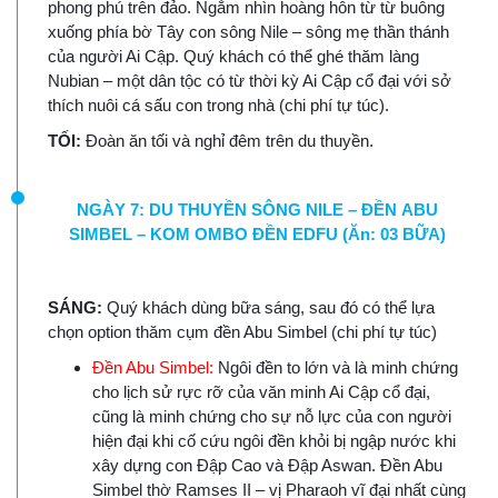
phong phú trên đảo. Ngắm nhìn hoàng hôn từ từ buông
xuống phía bờ Tây con sông Nile – sông mẹ thần thánh
của người Ai Cập. Quý khách có thể ghé thăm làng
Nubian – một dân tộc có từ thời kỳ Ai Cập cổ đại với sở
thích nuôi cá sấu con trong nhà (chi phí tự túc).
TỐI:
Đoàn ăn tối và nghỉ đêm trên du thuyền.
NGÀY 7: DU THUYỀN SÔNG NILE – ĐỀN ABU
SIMBEL – KOM OMBO ĐỀN EDFU (Ăn: 03 BỮA)
SÁNG:
Quý khách dùng bữa sáng, sau đó có thể lựa
chọn option thăm cụm đền Abu Simbel (chi phí tự túc)
Đền Abu Simbel:
Ngôi đền to lớn và là minh chứng
cho lịch sử rực rỡ của văn minh Ai Cập cổ đại,
cũng là minh chứng cho sự nỗ lực của con người
hiện đại khi cố cứu ngôi đền khỏi bị ngập nước khi
xây dựng con Đập Cao và Đập Aswan. Đền Abu
Simbel thờ Ramses II – vị Pharaoh vĩ đại nhất cùng