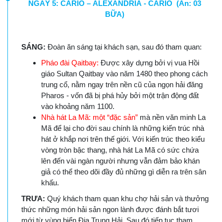
NGÀY 5: CARIO – ALEXANDRIA - CARIO (Ăn: 03
BỮA)
SÁNG:
Đoàn ăn sáng tại khách sạn, sau đó tham quan:
Pháo đài Qaitbay:
Được xây dựng bởi vị vua Hồi
giáo Sultan Qaitbay vào năm 1480 theo phong cách
trung cổ, nằm ngay trên nền cũ của ngọn hải đăng
Pharos - vốn đã bị phá hủy bởi một trận động đất
vào khoảng năm 1100.
Nhà hát La Mã: một “đặc sản”
mà nền văn minh La
Mã để lại cho đời sau chính là những kiến trúc nhà
hát ở khắp nơi trên thế giới. Với kiến trúc theo kiểu
vòng tròn bậc thang, nhà hát La Mã có sức chứa
lên đến vài ngàn người nhưng vẫn đảm bảo khán
giả có thể theo dõi đầy đủ những gì diễn ra trên sân
khấu.
TRƯA:
Quý khách tham quan khu chợ hải sản và thưởng
thức những món hải sản ngon lành được đánh bắt tươi
mới từ vùng biển Địa Trung Hải. Sau đó tiếp tục tham