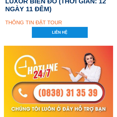
LUXOR BIỂN ĐỎ (THỜI GIAN: 12
NGÀY 11 ĐÊM)
THÔNG TIN ĐẶT TOUR