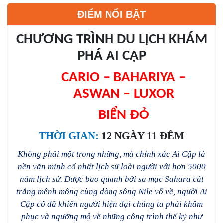
ĐIỂM NỔI BẬT
CHƯƠNG TRÌNH DU LỊCH KHÁM
PHÁ AI CẬP
CARIO – BAHARIYA –
ASWAN – LUXOR
BIỂN ĐỎ
THỜI GIAN:
12 NGÀY 11 ĐÊM
Không phải một trong những, mà chính xác Ai Cập là
nền văn minh cổ nhất lịch sử loài người với
hơn 5000
năm lịch sử. Được bao quanh bởi sa mạc Sahara cát
trắng mênh mông cùng dòng sông Nile vỗ về, người Ai
Cập cổ đã khiến người hiện đại chúng ta phải khâm
phục và ngưỡng mộ về những công trình thế kỷ như