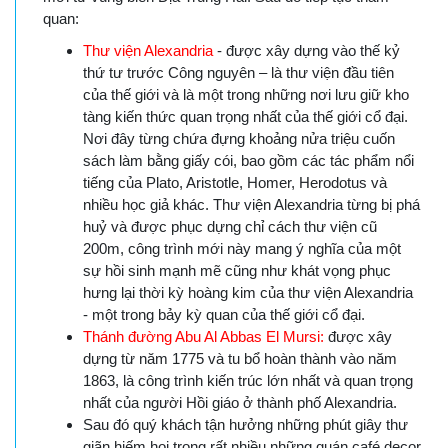
quan:
Thư viện Alexandria
- được xây dựng vào thế kỷ
thứ tư trước Công nguyên – là thư viện đầu tiên
của thế giới và là một trong những nơi lưu giữ kho
tàng kiến ​​thức quan trọng nhất của thế giới cổ đại.
Nơi đây từng chứa đựng khoảng nửa triệu cuốn
sách làm bằng giấy cói, bao gồm các tác phẩm nổi
tiếng của Plato, Aristotle, Homer, Herodotus và
nhiều học giả khác. Thư viện Alexandria từng bị phá
huỷ và được phục dựng chỉ cách thư viện cũ
200m, công trình mới này mang ý nghĩa của một
sự hồi sinh mạnh mẽ cũng như khát vọng phục
hưng lại thời kỳ hoàng kim của thư viện Alexandria
- một trong bảy kỳ quan của thế giới cổ đại.
Thánh đường Abu Al Abbas El Mursi:
được xây
dựng từ năm 1775 và tu bổ hoàn thành vào năm
1863, là công trình kiến trúc lớn nhất và quan trọng
nhất của người Hồi giáo ở thành phố Alexandria.
Sau đó quý khách tận hưởng những phút giây thư
giãn hiếm hoi trong rất nhiều những quán café decor