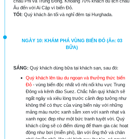
châu Phi và Trung Đông. Khoảng 70% khách du lịch châu
Âu đến với Ai Cập vì biển Đỏ.
TỐI:
Quý khách ăn tối và nghỉ đêm tại Hurghada.
NGÀY 10: KHÁM PHÁ VÙNG BIỂN ĐỎ (Ăn: 03
BỮA)
SÁNG:
Quý khách dùng bữa tại khách sạn, sau đó:
Quý khách lên tàu du ngoạn và thưởng thức biển
Đỏ
- vùng biển độc nhất vô nhị nối khu vực Trung
Đông và kênh đào Suez. Chắc hẳn quý khách sẽ
ngất ngây và xiêu lòng trước cảnh đẹp tưởng như
không thể có thực của vùng biển này với những
mảng màu nước xanh sẫm xen với xanh nhạt và
xanh ngọc đẹp như một bức tranh tuyệt vời. Quý
khách cũng sẽ có điểm dừng để tham gia các hoạt
động như bơi (miễn phí), lặn với ống thở và chân