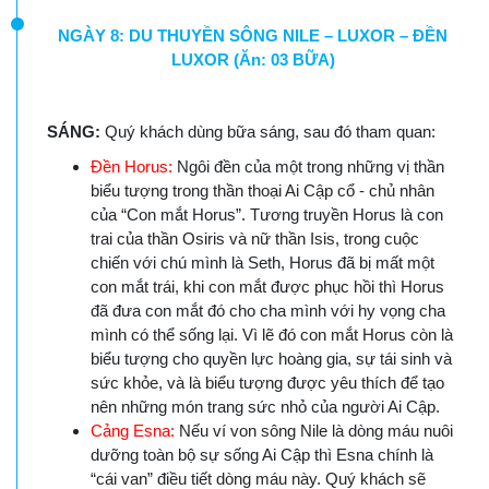
NGÀY 8: DU THUYỀN SÔNG NILE – LUXOR – ĐỀN
LUXOR (Ăn: 03 BỮA)
SÁNG:
Quý khách dùng bữa sáng, sau đó tham quan:
Đền Horus:
Ngôi đền của một trong những vị thần
biểu tượng trong thần thoại Ai Cập cổ - chủ nhân
của “Con mắt Horus”. Tương truyền Horus là con
trai của thần Osiris và nữ thần Isis, trong cuộc
chiến với chú mình là Seth, Horus đã bị mất một
con mắt trái, khi con mắt được phục hồi thì Horus
đã đưa con mắt đó cho cha mình với hy vọng cha
mình có thể sống lại. Vì lẽ đó con mắt Horus còn là
biểu tượng cho quyền lực hoàng gia, sự tái sinh và
sức khỏe, và là biểu tượng được yêu thích để tạo
nên những món trang sức nhỏ của người Ai Cập.
Cảng Esna:
Nếu ví von sông Nile là dòng máu nuôi
dưỡng toàn bộ sự sống Ai Cập thì Esna chính là
“cái van” điều tiết dòng máu này. Quý khách sẽ