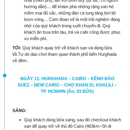
nhái (miễn phí), lặn với bình oxy (tự túc, có người
hướng dẫn)… để khám phá những rặng san hô
mềm mại đủ sắc, những đàn cá tung tăng bơi lội
lượn vòng… Cam đoan sẽ là một trải nghiệm đáng
nhớ của quý khách trong suốt chuyến đi. Quý
khách ăn trưa trên tàu, trà và cafe cũng được phục
vụ miễn phí.
TỐI:
Quý khách quay trở về khách sạn và dùng bữa
tối.Tự do dạo chơi tham quan thành phố biển Hurghada
về đêm.
NGÀY 11: HURGHADA – CAIRO – KÊNH ĐÀO
SUEZ – NEW CAIRO – CHỢ KHAN EL KHALILI –
TP. HCM/HN (Ăn: 03 BỮA)
SÁNG:
Quý khách dùng bữa sáng, sau đó checkout khách
sạn để quay trở về thủ đô Cairo (463km~5h di