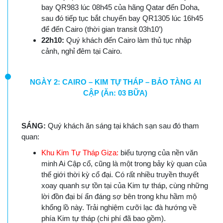
bay QR983 lúc 08h45 của hãng Qatar đến Doha,
sau đó tiếp tục bắt chuyến bay QR1305 lúc 16h45
để đến Cairo (thời gian transit 03h10’)
22h10:
Quý khách đến Cairo làm thủ tục nhập
cảnh, nghỉ đêm tại Cairo.
NGÀY 2: CAIRO – KIM TỰ THÁP – BẢO TÀNG AI
CẬP (Ăn: 03 BỮA)
SÁNG:
Quý khách ăn sáng tại khách sạn sau đó tham
quan:
Khu Kim Tự Tháp Giza:
biểu tượng của nền văn
minh Ai Cập cổ, cũng là một trong bảy kỳ quan của
thế giới thời kỳ cổ đại. Có rất nhiều truyền thuyết
xoay quanh sự tồn tại của Kim tự tháp, cùng những
lời đồn đại bí ẩn đáng sợ bên trong khu hầm mộ
khổng lồ này. Trải nghiệm cưỡi lạc đà hướng về
phía Kim tự tháp (chi phí đã bao gồm).