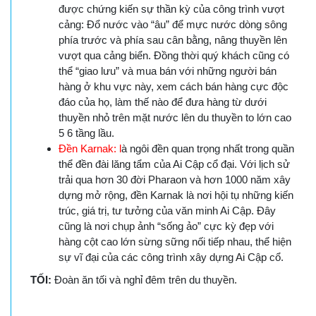
được chứng kiến sự thần kỳ của công trình vượt
cảng: Đổ nước vào “âu” để mực nước dòng sông
phía trước và phía sau cân bằng, nâng thuyền lên
vượt qua cảng biển. Đồng thời quý khách cũng có
thể “giao lưu” và mua bán với những người bán
hàng ở khu vực này, xem cách bán hàng cực độc
đáo của họ, làm thế nào để đưa hàng từ dưới
thuyền nhỏ trên mặt nước lên du thuyền to lớn cao
5 6 tầng lầu.
Đền Karnak: l
à ngôi đền quan trọng nhất trong quần
thể đền đài lăng tẩm của Ai Cập cổ đại. Với lịch sử
trải qua hơn 30 đời Pharaon và hơn 1000 năm xây
dựng mở rộng, đền Karnak là nơi hội tụ những kiến
trúc, giá trị, tư tưởng của văn minh Ai Cập. Đây
cũng là nơi chụp ảnh “sống ảo” cực kỳ đẹp với
hàng cột cao lớn sừng sững nối tiếp nhau, thể hiện
sự vĩ đại của các công trình xây dựng Ai Cập cổ.
TỐI:
Đoàn ăn tối và nghỉ đêm trên du thuyền.