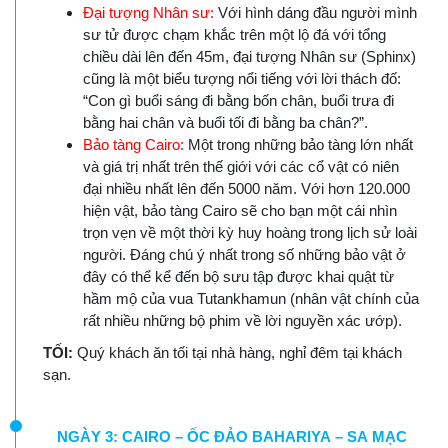
Đại tượng Nhân sư:
Với hình dáng đầu người mình
sư tử được chạm khắc trên một lộ đá với tổng
chiều dài lên đến 45m, đại tượng Nhân sư (Sphinx)
cũng là một biểu tượng nổi tiếng với lời thách đố:
“Con gì buổi sáng đi bằng bốn chân, buổi trưa đi
bằng hai chân và buổi tối đi bằng ba chân?”.
Bảo tàng Cairo:
Một trong những bảo tàng lớn nhất
và giá trị nhất trên thế giới với các cổ vật có niên
đại nhiều nhất lên đến 5000 năm. Với hơn 120.000
hiện vật, bảo tàng Cairo sẽ cho bạn một cái nhìn
trọn vẹn về một thời kỳ huy hoàng trong lịch sử loài
người. Đáng chú ý nhất trong số những bảo vật ở
đây có thể kể đến bộ sưu tập được khai quật từ
hầm mộ của vua Tutankhamun (nhân vật chính của
rất nhiều những bộ phim về lời nguyền xác ướp).
TỐI:
Quý khách ăn tối tại nhà hàng, nghỉ đêm tại khách
sạn.
NGÀY 3: CAIRO – ỐC ĐẢO BAHARIYA – SA MẠC