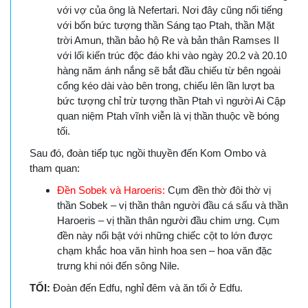
với vợ của ông là Nefertari. Nơi đây cũng nổi tiếng
với bốn bức tượng thần Sáng tạo Ptah, thần Mặt
trời Amun, thần bảo hộ Re và bản thân Ramses II
với lối kiến trúc độc đáo khi vào ngày 20.2 và 20.10
hàng năm ánh nắng sẽ bắt đầu chiếu từ bên ngoài
cổng kéo dài vào bên trong, chiếu lên lần lượt ba
bức tượng chỉ trừ tượng thần Ptah vì người Ai Cập
quan niệm Ptah vĩnh viễn là vị thần thuộc về bóng
tối.
Sau đó, đoàn tiếp tục ngồi thuyền đến Kom Ombo và
tham quan:
Đền Sobek và Haroeris:
Cụm đền thờ đôi thờ vị
thần Sobek – vị thần thân người đầu cá sấu và thần
Haroeris – vị thần thân người đầu chim ưng. Cụm
đền này nổi bật với những chiếc cột to lớn được
chạm khắc hoa văn hình hoa sen – hoa văn đặc
trưng khi nói đến sông Nile.
TỐI:
Đoàn đến Edfu, nghỉ đêm và ăn tối ở Edfu.