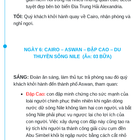
tuyệt đẹp bên bờ biển Địa Trung Hải Alexandria.
TỐI:
Quý khách khởi hành quay về Cairo, nhận phòng và
nghỉ ngơi.
NGÀY 6: CAIRO – ASWAN – ĐẬP CAO – DU
THUYỀN SÔNG NILE (Ăn: 03 BỮA)
SÁNG:
Đoàn ăn sáng, làm thủ tục trả phòng sau đó quý
khách khởi hành đến thành phố Aswan, tham quan:
Đập Cao:
con đập minh chứng cho sức mạnh của
loài người chinh phục thiên nhiên khi ngăn dòng
nước dữ sông Nile không làm hại con người, và bắt
sông Nile phải phục vụ ngược lại cho lợi ích của
con người. Việc xây dựng con đập này cũng tạo ra
kỳ tích khi người ta thành công giải cứu cụm đền
Abu Simbel khỏi bị ngập nước bằng cách cắt nhỏ