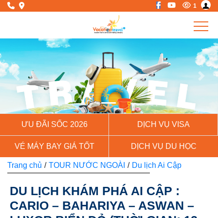
1
Previous
Next
ƯU ĐÃI SỐC 2026
DỊCH VỤ VISA
VÉ MÁY BAY GIÁ TỐT
DỊCH VỤ DU HỌC
Trang chủ
/
TOUR NƯỚC NGOÀI
/
Du lịch Ai Cập
DU LỊCH KHÁM PHÁ AI CẬP :
CARIO – BAHARIYA – ASWAN –