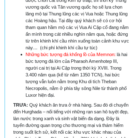
được chôn cất trong Kim tự tháp, thì thời kỳ Trung
vương quốc và Tân vương quốc họ sẽ lựa chọn
lăng mộ tại Thung lũng các vị Vua hoặc Thung lũng
các Hoàng hậu. Tại đây quý khách sẽ có cơ hội
tham quan hầm mộ các vị Vua Ai Cập cổ đang nằm
ẩn mình trong cát nhiều nghìn năm qua, hoặc đứng
từ trên khinh khí cầu nhìn xuống toàn cảnh khu vực
này… (chi phí khinh khí cầu tự túc)
Những bức tượng đá khổng lồ của Memnon:
là hai
bức tượng đá lớn của Pharaoh Amenhotep III,
người cai trị tại Ai Cập trong thời kỳ XVIII. Trong
3.400 năm qua (kể từ năm 1350 TCN), hai bức
tượng vẫn luôn nằm trong Khu di tích Theban
Necropolis, nằm ở phía tây sông Nile từ thành phố
Luxor hiện đại.
TRƯA:
Quý khách ăn trưa ở nhà hàng. Sau đó di chuyển
đến Hurghada – nổi tiếng với những rạn san hô tuyệt đẹp,
làn nước trong xanh và sinh vật biển đa dạng. Đây là
tuyến đường quan trọng cho thương mại và thám hiểm
trong suốt lịch sử, kết nối các khu vực khác nhau của