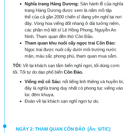
Nghĩa trang Hàng Dương:
Sân hành lễ của nghĩa
trang Hàng Dương được xem là nấm mồ tập
thể của cả gần 2000 chiến sĩ đang yên nghỉ tại nơi
đây. Vòng hoa viếng đốt nhang ở đài tưởng niệm,
các phần mộ liệt sĩ Lê Hồng Phong, Nguyễn An
Ninh. Tham quan đền thờ Côn Đảo.
Tham quan khu nuôi cấy ngọc trai Côn Đảo:
Ngọc trai được nuôi cấy dưới môi trường nước
mặn, màu sắc phong phú, tham quan mua sắm.
TỐI:
Về lại khách sạn tắm biển nghỉ ngơi, tối dùng cơm
tối. Tối tự do dạo phố biển
Côn Đảo.
Viếng mộ cô Sáu:
nổi tiếng linh thiêng và huyền bí,
đây là nghĩa trang duy nhất có phong tục viếng vào
lúc đêm khuya.
Đoàn về lại khách sạn nghỉ ngơi tự do.
NGÀY 2: THAM QUAN CÔN ĐẢO [Ăn: S/T/C]