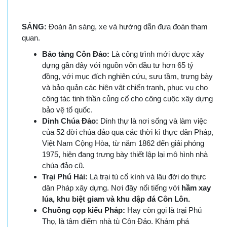
SÁNG:
Đoàn ăn sáng, xe và hướng dẫn đưa đoàn tham
quan.
Bảo tàng Côn Đảo:
Là công trình mới được xây
dựng gần đây với nguồn vốn đầu tư hơn 65 tỷ
đồng, với mục đích nghiên cứu, sưu tầm, trưng bày
và bảo quản các hiện vật chiến tranh, phục vụ cho
công tác tinh thần củng cố cho công cuộc xây dựng
bảo vệ tổ quốc.
Dinh Chúa Đảo:
Dinh thự là nơi sống và làm việc
của 52 đời chúa đảo qua các thời kì thực dân Pháp,
Việt Nam Cộng Hòa, từ năm 1862 đến giải phóng
1975, hiện đang trưng bày thiết lập lại mô hình nhà
chúa đảo cũ.
Trại Phú Hải:
Là trại tù cổ kính và lâu đời do thực
dân Pháp xây dựng. Nơi đây nổi tiếng với
hầm
xay
lúa, khu biệt giam và khu đập đá Côn Lôn.
Chuồng cọp kiểu Pháp:
Hay còn gọi là trại Phú
Thọ, là tâm điểm nhà tù Côn Đảo. Khám phá