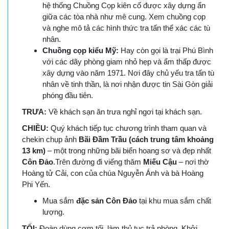
hệ thống Chuồng Cọp kiên cố được xây dựng ẩn
giữa các tòa nhà như mê cung. Xem chuồng cọp
và nghe mô tả các hình thức tra tấn thể xác các tù
nhân.
Chuồng cọp kiểu Mỹ:
Hay còn gọi là trại Phú Bình
với các dãy phòng giam nhỏ hẹp và ẩm thấp được
xây dựng vào năm 1971. Nơi đây chủ yếu tra tấn tù
nhân về tinh thần, là nơi nhận được tin Sài Gòn giải
phóng đầu tiên.
TRƯA:
Về khách sạn ăn trưa nghỉ ngơi tại khách sạn.
CHIỀU:
Quý khách tiếp tục chương trình tham quan và
chekin chụp ảnh
Bãi Đầm Trầu
(cách trung tâm khoảng
13 km)
– một trong những bãi biển hoang sơ và đẹp nhất
Côn Đảo
.Trên đường đi viếng thăm
Miếu Cậu
– nơi thờ
Hoàng tử Cải, con của chúa Nguyễn Ánh và bà Hoàng
Phi Yến.
Mua sắm
đặc sản Côn Đảo
tại khu mua sắm chất
lượng.
TỐI:
Đoàn dùng cơm tối, làm thủ tục trả phòng. Khởi