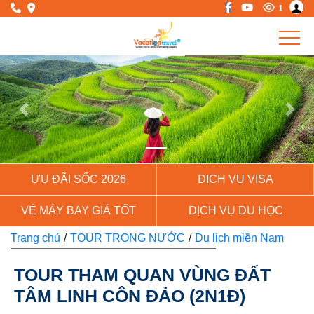
1
Previous
Next
ƯU ĐÃI SỐC 2026
DỊCH VỤ VISA
VÉ MÁY BAY GIÁ TỐT
DỊCH VỤ DU HỌC
Trang chủ
/
TOUR TRONG NƯỚC
/
Du lịch miền Nam
TOUR THAM QUAN VÙNG ĐẤT
TÂM LINH CÔN ĐẢO (2N1Đ)