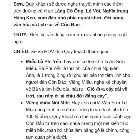
Sơn.
Quý khách sẽ được nghe thuyết minh các điểm
trên đường về như:
Làng Cỏ Ống, Lò Vôi, Nghĩa trang
Hàng Keo, cụm đảo nhỏ phía ngoài khơi, đời sống
văn hóa và lịch sử về Côn Đảo…
TRƯA:
Đến thị trấn dùng cơm trưa và nhận phòng, nghỉ
ngơi.
CHIỀU:
Xe và HDV đón Quý khách tham quan.
Miếu bà Phi Yến:
hay còn có tên chữ là An Sơn
Miếu. Bà Phi Yến là thứ phi của chúa Nguyễn
Ánh, là 1 trong 2 người phụ nữ bảo trợ tâm linh cho
người dân Côn Đảo. Viếng Miếu, nghe kể chuyện
về Bà và tìm hiểu câu hát ru
“Gió đưa cây cải về
trời, rau răm ở lại chịu đời đắng cay”.
Viếng chùa Núi Một:
Hay còn gọi là Vân Sơn Tự.
Một công trình mới được trùng tu với kinh phí trên
100 tỷ đồng. Quý khách có thể ngắm toàn cảnh đẹp
Côn Đảo từ trên cao, chùa mang một nét kiến trúc
miền bắc, toàn bộ chùa làm bằng gỗ là chính, cổng
tam quan phía dưới.