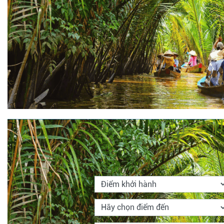
TÌM KIẾM
Tour trong nước
Tour nước ngoài