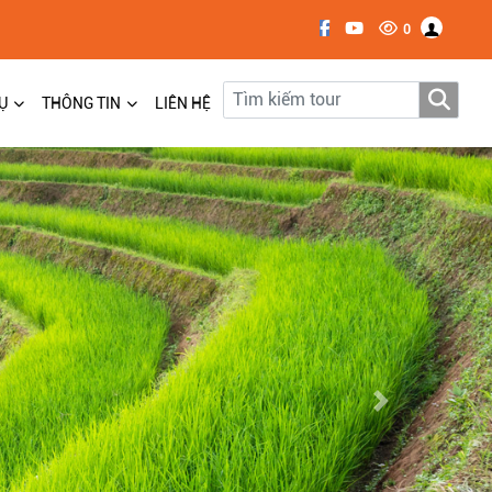
0
Ụ
THÔNG TIN
LIÊN HỆ
Next