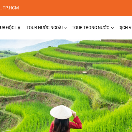
h, TP.HCM
UR ĐỘC LẠ
TOUR NƯỚC NGOÀI
TOUR TRONG NƯỚC
DỊCH V