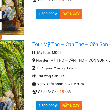
Số chỗ:
Còn
15
chỗ
Tour Mỹ Tho – Cần Thơ – Cồn Sơn 
Mã tour:
MK02
Nơi đến:
MỸ THO – CẦN THƠ – CỒN SƠN - 
Thời gian:
2 ngày 1 đêm
Phương tiện:
Xe
Ngày khởi hành:
02/10/2026
Số chỗ:
Còn
15
chỗ