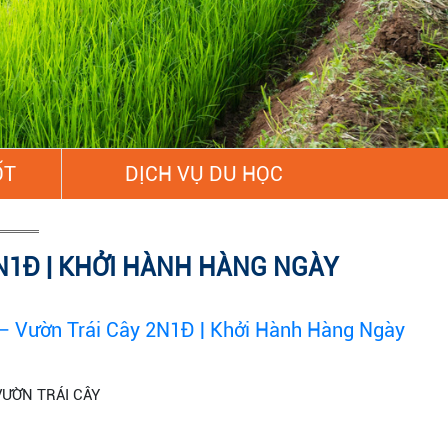
ỐT
DỊCH VỤ DU HỌC
N1Đ | KHỞI HÀNH HÀNG NGÀY
– Vườn Trái Cây 2N1Đ | Khởi Hành Hàng Ngày
VƯỜN TRÁI CÂY