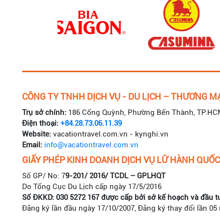
CÔNG TY TNHH DỊCH VỤ - DU LỊCH – THƯƠNG MẠ
Trụ sở chính:
186 Cống Quỳnh, Phường Bến Thành, TP.HC
Điện thoại:
+84.28.73.06.11.39
Website:
vacationtravel.com.vn - kynghi.vn
Email:
info@vacationtravel.com.vn
GIẤY PHÉP KINH DOANH DỊCH VỤ LỮ HÀNH QUỐC
Số GP/ No: 7
9-201/ 2016/ TCDL – GPLHQT
Do Tổng Cục Du Lịch cấp ngày 17/5/2016
Số ĐKKD: 030 5272 167 được cấp bởi sở kế hoạch và đầu t
Đăng ký lần đầu ngày 17/10/2007, Đăng ký thay đổi lần 05