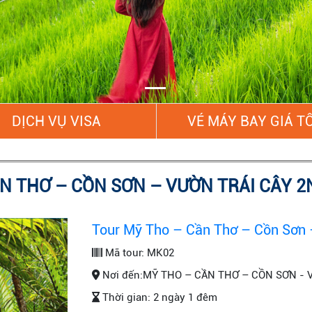
DỊCH VỤ VISA
VÉ MÁY BAY GIÁ T
N THƠ – CỒN SƠN – VƯỜN TRÁI CÂY 2
Tour Mỹ Tho – Cần Thơ – Cồn Sơn 
Mã tour:
MK02
Nơi đến:
MỸ THO – CẦN THƠ – CỒN SƠN - 
Thời gian:
2 ngày 1 đêm