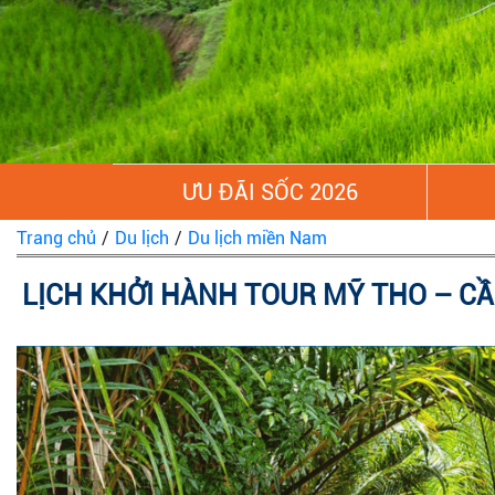
ƯU ĐÃI SỐC 2026
Trang chủ
/
Du lịch
/
Du lịch miền Nam
LỊCH KHỞI HÀNH TOUR MỸ THO – CẦ