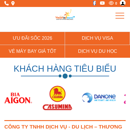
0
ƯU ĐÃI SỐC 2026
DỊCH VỤ VISA
VÉ MÁY BAY GIÁ TỐT
DỊCH VỤ DU HỌC
KHÁCH HÀNG TIÊU BIỂU
CÔNG TY TNHH DỊCH VỤ - DU LỊCH – THƯƠNG