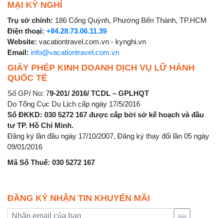
MẠI KỲ NGHỈ
Trụ sở chính:
186 Cống Quỳnh, Phường Bến Thành, TP.HCM
Điện thoại:
+84.28.73.06.11.39
Website:
vacationtravel.com.vn - kynghi.vn
Email:
info@vacationtravel.com.vn
GIẤY PHÉP KINH DOANH DỊCH VỤ LỮ HÀNH
QUỐC TẾ
Số GP/ No: 7
9-201/ 2016/ TCDL – GPLHQT
Do Tổng Cục Du Lịch cấp ngày 17/5/2016
Số ĐKKD: 030 5272 167 được cấp bởi sở kế hoạch và đầu
tư TP. Hồ Chí Minh.
Đăng ký lần đầu ngày 17/10/2007, Đăng ký thay đổi lần 05 ngày
09/01/2016
Mã Số Thuế: 030 5272 167
ĐĂNG KÝ NHẬN TIN KHUYẾN MÃI
Gửi