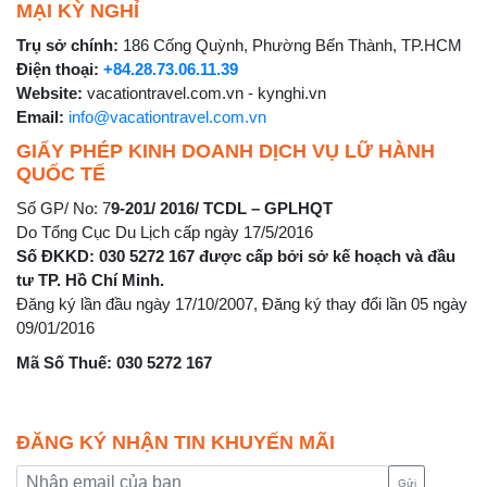
MẠI KỲ NGHỈ
Trụ sở chính:
186 Cống Quỳnh, Phường Bến Thành, TP.HCM
Điện thoại:
+84.28.73.06.11.39
Website:
vacationtravel.com.vn - kynghi.vn
Email:
info@vacationtravel.com.vn
GIẤY PHÉP KINH DOANH DỊCH VỤ LỮ HÀNH
QUỐC TẾ
Số GP/ No: 7
9-201/ 2016/ TCDL – GPLHQT
Do Tổng Cục Du Lịch cấp ngày 17/5/2016
Số ĐKKD: 030 5272 167 được cấp bởi sở kế hoạch và đầu
tư TP. Hồ Chí Minh.
Đăng ký lần đầu ngày 17/10/2007, Đăng ký thay đổi lần 05 ngày
09/01/2016
Mã Số Thuế: 030 5272 167
ĐĂNG KÝ NHẬN TIN KHUYẾN MÃI
Gửi