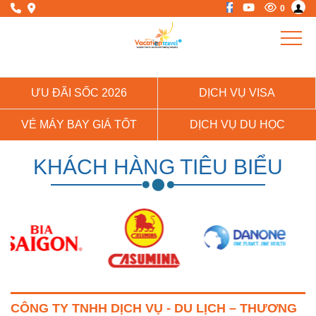
0
ƯU ĐÃI SỐC 2026
DỊCH VỤ VISA
VÉ MÁY BAY GIÁ TỐT
DỊCH VỤ DU HỌC
KHÁCH HÀNG TIÊU BIỂU
CÔNG TY TNHH DỊCH VỤ - DU LỊCH – THƯƠNG