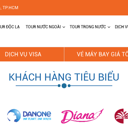
h, TP.HCM
UR ĐỘC LẠ
TOUR NƯỚC NGOÀI
TOUR TRONG NƯỚC
DỊCH V
DỊCH VỤ VISA
VÉ MÁY BAY GIÁ T
KHÁCH HÀNG TIÊU BIỂU