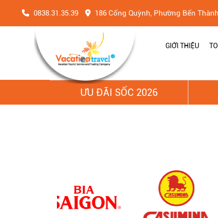
0838.31.35.39
186 Cống Quỳnh, Phường Bến Thàn
GIỚI THIỆU
TO
ƯU ĐÃI SỐC 2026