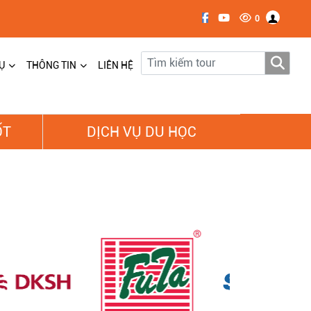
0
Ụ
THÔNG TIN
LIÊN HỆ
ỐT
DỊCH VỤ DU HỌC