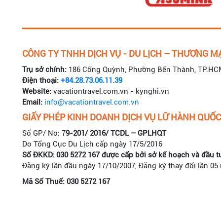
CÔNG TY TNHH DỊCH VỤ - DU LỊCH – THƯƠNG MẠ
Trụ sở chính:
186 Cống Quỳnh, Phường Bến Thành, TP.HC
Điện thoại:
+84.28.73.06.11.39
Website:
vacationtravel.com.vn - kynghi.vn
Email:
info@vacationtravel.com.vn
GIẤY PHÉP KINH DOANH DỊCH VỤ LỮ HÀNH QUỐC
Số GP/ No: 7
9-201/ 2016/ TCDL – GPLHQT
Do Tổng Cục Du Lịch cấp ngày 17/5/2016
Số ĐKKD: 030 5272 167 được cấp bởi sở kế hoạch và đầu t
Đăng ký lần đầu ngày 17/10/2007, Đăng ký thay đổi lần 05
Mã Số Thuế: 030 5272 167