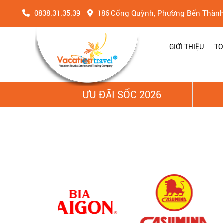
0838.31.35.39
186 Cống Quỳnh, Phường Bến Thàn
GIỚI THIỆU
TO
ƯU ĐÃI SỐC 2026