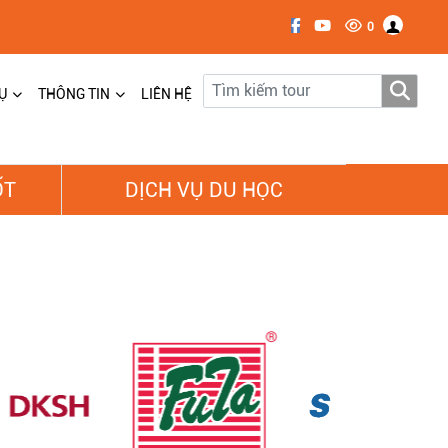
0
Ụ
THÔNG TIN
LIÊN HỆ
ỐT
DỊCH VỤ DU HỌC