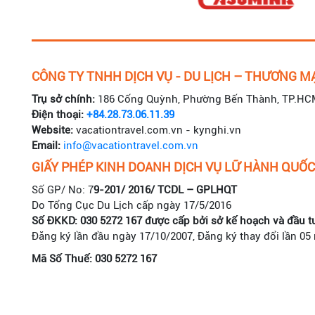
CÔNG TY TNHH DỊCH VỤ - DU LỊCH – THƯƠNG MẠ
Trụ sở chính:
186 Cống Quỳnh, Phường Bến Thành, TP.HC
Điện thoại:
+84.28.73.06.11.39
Website:
vacationtravel.com.vn - kynghi.vn
Email:
info@vacationtravel.com.vn
GIẤY PHÉP KINH DOANH DỊCH VỤ LỮ HÀNH QUỐC
Số GP/ No: 7
9-201/ 2016/ TCDL – GPLHQT
Do Tổng Cục Du Lịch cấp ngày 17/5/2016
Số ĐKKD: 030 5272 167 được cấp bởi sở kế hoạch và đầu t
Đăng ký lần đầu ngày 17/10/2007, Đăng ký thay đổi lần 05
Mã Số Thuế: 030 5272 167