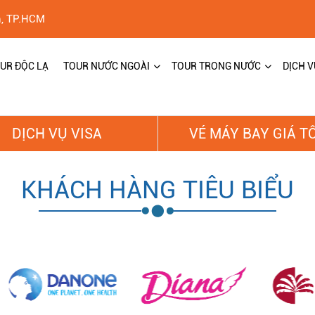
h, TP.HCM
UR ĐỘC LẠ
TOUR NƯỚC NGOÀI
TOUR TRONG NƯỚC
DỊCH V
DỊCH VỤ VISA
VÉ MÁY BAY GIÁ T
KHÁCH HÀNG TIÊU BIỂU