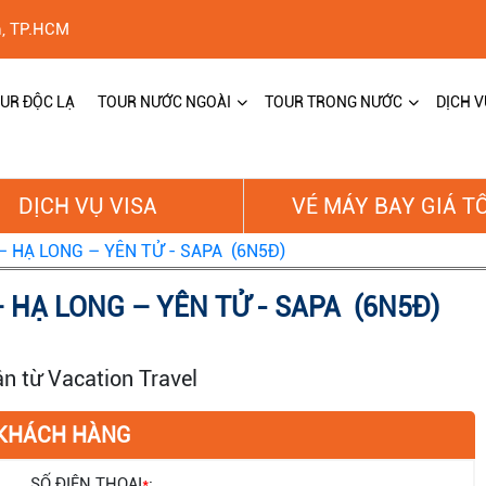
h, TP.HCM
UR ĐỘC LẠ
TOUR NƯỚC NGOÀI
TOUR TRONG NƯỚC
DỊCH V
DỊCH VỤ VISA
VÉ MÁY BAY GIÁ T
– HẠ LONG – YÊN TỬ - SAPA (6N5Đ)
– HẠ LONG – YÊN TỬ - SAPA (6N5Đ)
ận từ Vacation Travel
 KHÁCH HÀNG
SỐ ĐIỆN THOẠI
*
: