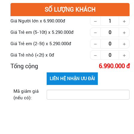
SỐ LƯỢNG KHÁCH
Giá Người lớn
x
6.990.000
Giá Trẻ em (5-10t)
x
5.290.000
Giá Trẻ em (2-5t)
x
5.290.000
Giá Trẻ nhỏ (<2t)
x
0
Tổng cộng
6.990.000
Mã giảm giá
(nếu có):