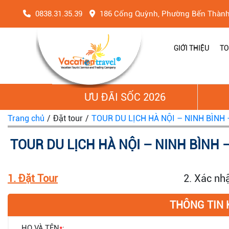
0838.31.35.39
186 Cống Quỳnh, Phường Bến Thàn
GIỚI THIỆU
TO
ƯU ĐÃI SỐC 2026
Trang chủ
/
Đặt tour
/
TOUR DU LỊCH HÀ NỘI – NINH BÌNH 
TOUR DU LỊCH HÀ NỘI – NINH BÌNH 
1. Đặt Tour
2. Xác nh
THÔNG TIN
HỌ VÀ TÊN
*
: