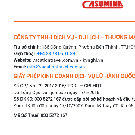
CÔNG TY TNHH DỊCH VỤ - DU LỊCH – THƯƠNG MẠ
Trụ sở chính:
186 Cống Quỳnh, Phường Bến Thành, TP.HC
Điện thoại:
+84.28.73.06.11.39
Website:
vacationtravel.com.vn - kynghi.vn
Email:
info@vacationtravel.com.vn
GIẤY PHÉP KINH DOANH DỊCH VỤ LỮ HÀNH QUỐC
Số GP/ No: 7
9-201/ 2016/ TCDL – GPLHQT
Do Tổng Cục Du Lịch cấp ngày 17/5/2016
Số ĐKKD: 030 5272 167 được cấp bởi sở kế hoạch và đầu t
Đăng ký lần đầu ngày 17/10/2007, Đăng ký thay đổi lần 05
Mã Số Thuế: 030 5272 167