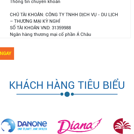
Thông tin chuyển khoản
CHỦ TÀI KHOẢN: CÔNG TY TNHH DỊCH VỤ - DU LỊCH
– THƯƠNG MẠI KỲ NGHỈ
SỐ TÀI KHOẢN VND: 31359988
Ngân hàng thương mại cổ phần Á Châu
KHÁCH HÀNG TIÊU BIỂU