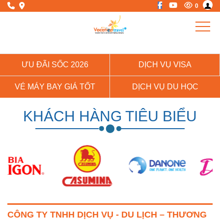
0
ƯU ĐÃI SỐC 2026
DỊCH VỤ VISA
VÉ MÁY BAY GIÁ TỐT
DỊCH VỤ DU HỌC
KHÁCH HÀNG TIÊU BIỂU
CÔNG TY TNHH DỊCH VỤ - DU LỊCH – THƯƠNG