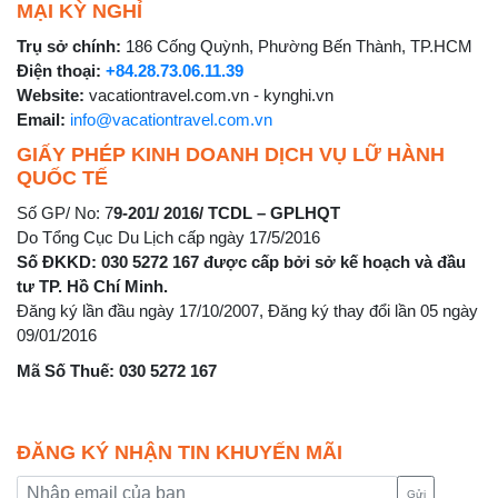
MẠI KỲ NGHỈ
Trụ sở chính:
186 Cống Quỳnh, Phường Bến Thành, TP.HCM
Điện thoại:
+84.28.73.06.11.39
Website:
vacationtravel.com.vn - kynghi.vn
Email:
info@vacationtravel.com.vn
GIẤY PHÉP KINH DOANH DỊCH VỤ LỮ HÀNH
QUỐC TẾ
Số GP/ No: 7
9-201/ 2016/ TCDL – GPLHQT
Do Tổng Cục Du Lịch cấp ngày 17/5/2016
Số ĐKKD: 030 5272 167 được cấp bởi sở kế hoạch và đầu
tư TP. Hồ Chí Minh.
Đăng ký lần đầu ngày 17/10/2007, Đăng ký thay đổi lần 05 ngày
09/01/2016
Mã Số Thuế: 030 5272 167
ĐĂNG KÝ NHẬN TIN KHUYẾN MÃI
Gửi