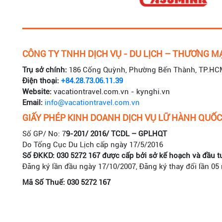
CÔNG TY TNHH DỊCH VỤ - DU LỊCH – THƯƠNG MẠ
Trụ sở chính:
186 Cống Quỳnh, Phường Bến Thành, TP.HC
Điện thoại:
+84.28.73.06.11.39
Website:
vacationtravel.com.vn - kynghi.vn
Email:
info@vacationtravel.com.vn
GIẤY PHÉP KINH DOANH DỊCH VỤ LỮ HÀNH QUỐC
Số GP/ No: 7
9-201/ 2016/ TCDL – GPLHQT
Do Tổng Cục Du Lịch cấp ngày 17/5/2016
Số ĐKKD: 030 5272 167 được cấp bởi sở kế hoạch và đầu t
Đăng ký lần đầu ngày 17/10/2007, Đăng ký thay đổi lần 05
Mã Số Thuế: 030 5272 167