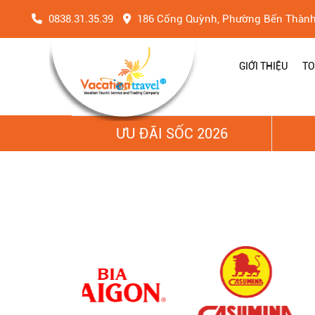
0838.31.35.39
186 Cống Quỳnh, Phường Bến Thàn
GIỚI THIỆU
TO
ƯU ĐÃI SỐC 2026