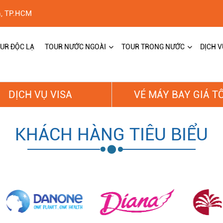
h, TP.HCM
UR ĐỘC LẠ
TOUR NƯỚC NGOÀI
TOUR TRONG NƯỚC
DỊCH V
DỊCH VỤ VISA
VÉ MÁY BAY GIÁ T
KHÁCH HÀNG TIÊU BIỂU