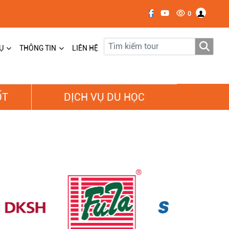
0
Ụ
THÔNG TIN
LIÊN HỆ
ỐT
DỊCH VỤ DU HỌC