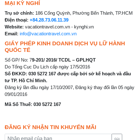
MẠI KỲ NGHỈ
Trụ sở chính:
186 Cống Quỳnh, Phường Bến Thành, TP.HCM
Điện thoại:
+84.28.73.06.11.39
Website:
vacationtravel.com.vn - kynghi.vn
Email:
info@vacationtravel.com.vn
GIẤY PHÉP KINH DOANH DỊCH VỤ LỮ HÀNH
QUỐC TẾ
Số GP/ No: 7
9-201/ 2016/ TCDL – GPLHQT
Do Tổng Cục Du Lịch cấp ngày 17/5/2016
Số ĐKKD: 030 5272 167 được cấp bởi sở kế hoạch và đầu
tư TP. Hồ Chí Minh.
Đăng ký lần đầu ngày 17/10/2007, Đăng ký thay đổi lần 05 ngày
09/01/2016
Mã Số Thuế: 030 5272 167
ĐĂNG KÝ NHẬN TIN KHUYẾN MÃI
Gửi