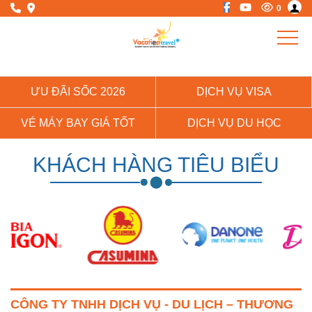
0
ƯU ĐÃI SỐC 2026
DỊCH VỤ VISA
VÉ MÁY BAY GIÁ TỐT
DỊCH VỤ DU HỌC
KHÁCH HÀNG TIÊU BIỂU
CÔNG TY TNHH DỊCH VỤ - DU LỊCH – THƯƠNG