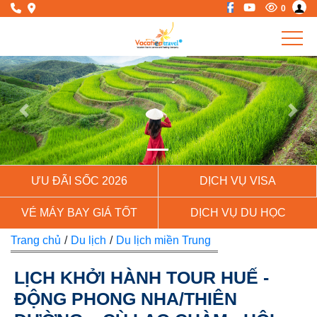
0
Previous
Next
ƯU ĐÃI SỐC 2026
DỊCH VỤ VISA
VÉ MÁY BAY GIÁ TỐT
DỊCH VỤ DU HỌC
Trang chủ
/
Du lịch
/
Du lịch miền Trung
LỊCH KHỞI HÀNH TOUR HUẾ -
ĐỘNG PHONG NHA/THIÊN