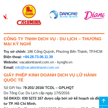
CÔNG TY TNHH DỊCH VỤ - DU LỊCH – THƯƠNG
MẠI KỲ NGHỈ
Trụ sở chính:
186 Cống Quỳnh, Phường Bến Thành, TP.HCM
Điện thoại:
+84.28.73.06.11.39
Website:
vacationtravel.com.vn - kynghi.vn
Email:
info@vacationtravel.com.vn
GIẤY PHÉP KINH DOANH DỊCH VỤ LỮ HÀNH
QUỐC TẾ
Số GP/ No: 7
9-201/ 2016/ TCDL – GPLHQT
Do Tổng Cục Du Lịch cấp ngày 17/5/2016
Số ĐKKD: 030 5272 167 được cấp bởi sở kế hoạch và đầu
tư TP. Hồ Chí Minh.