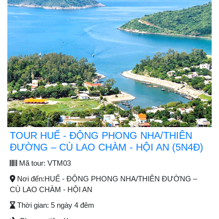
TOUR HUẾ - ĐỘNG PHONG NHA/THIÊN
ĐƯỜNG – CÙ LAO CHÀM - HỘI AN (5N4Đ)
Mã tour:
VTM03
Nơi đến:
HUẾ - ĐỘNG PHONG NHA/THIÊN ĐƯỜNG –
CÙ LAO CHÀM - HỘI AN
Thời gian:
5 ngày 4 đêm