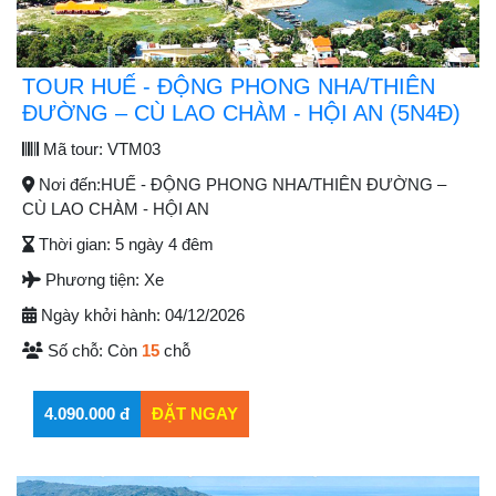
TOUR HUẾ - ĐỘNG PHONG NHA/THIÊN
ĐƯỜNG – CÙ LAO CHÀM - HỘI AN (5N4Đ)
Mã tour:
VTM03
Nơi đến:
HUẾ - ĐỘNG PHONG NHA/THIÊN ĐƯỜNG –
CÙ LAO CHÀM - HỘI AN
Thời gian:
5 ngày 4 đêm
Phương tiện:
Xe
Ngày khởi hành:
04/12/2026
Số chỗ:
Còn
15
chỗ