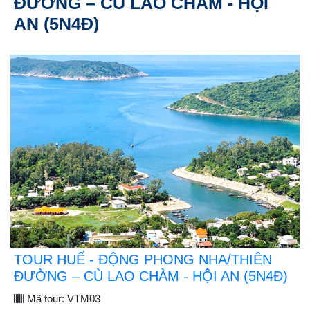
ĐƯỜNG – CÙ LAO CHÀM - HỘI
AN (5N4Đ)
TOUR HUẾ - ĐỘNG PHONG NHA/THIÊN
ĐƯỜNG – CÙ LAO CHÀM - HỘI AN (5N4Đ)
Mã tour:
VTM03