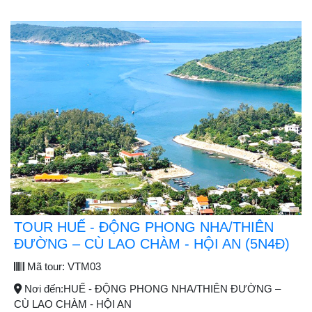
TOUR HUẾ - ĐỘNG PHONG NHA/THIÊN
ĐƯỜNG – CÙ LAO CHÀM - HỘI AN (5N4Đ)
Mã tour:
VTM03
Nơi đến:
HUẾ - ĐỘNG PHONG NHA/THIÊN ĐƯỜNG –
CÙ LAO CHÀM - HỘI AN